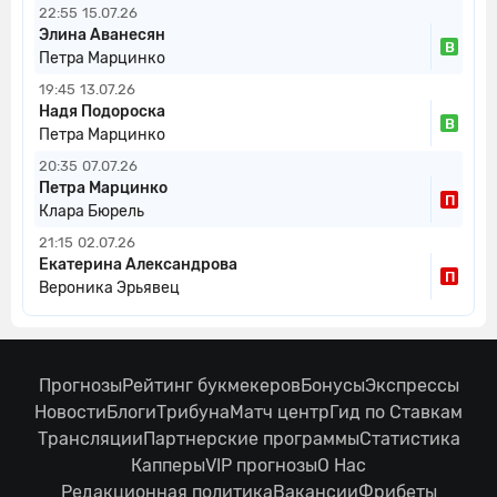
22:55
15.07.26
Элина Аванесян
В
Петра Марцинко
19:45
13.07.26
Надя Подороска
В
Петра Марцинко
20:35
07.07.26
Петра Марцинко
П
Клара Бюрель
21:15
02.07.26
Екатерина Александрова
П
Вероника Эрьявец
Прогнозы
Рейтинг букмекеров
Бонусы
Экспрессы
Новости
Блоги
Трибуна
Матч центр
Гид по Ставкам
Трансляции
Партнерские программы
Статистика
Капперы
VIP прогнозы
О Нас
Редакционная политика
Вакансии
Фрибеты