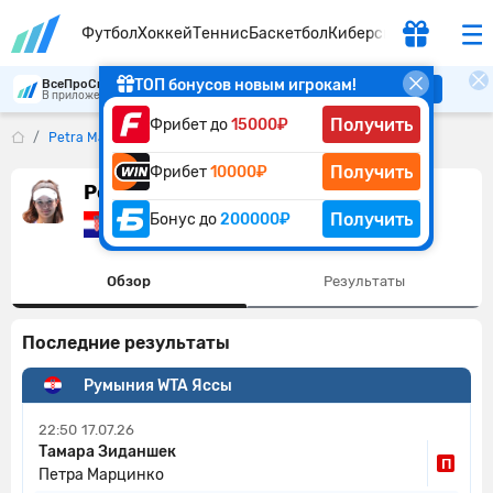
Футбол
Хоккей
Теннис
Баскетбол
Киберспорт
ТОП бонусов новым игрокам!
ВсеПроСпорт
Скачать
В приложении удобнее
Получить
Фрибет до
15000₽
Petra Marcinko
Получить
Фрибет
10000₽
Petra Marcinko
Получить
Бонус до
200000₽
Хорватия
Обзор
Результаты
Последние результаты
Румыния WTA Яссы
22:50
17.07.26
Тамара Зиданшек
П
Петра Марцинко