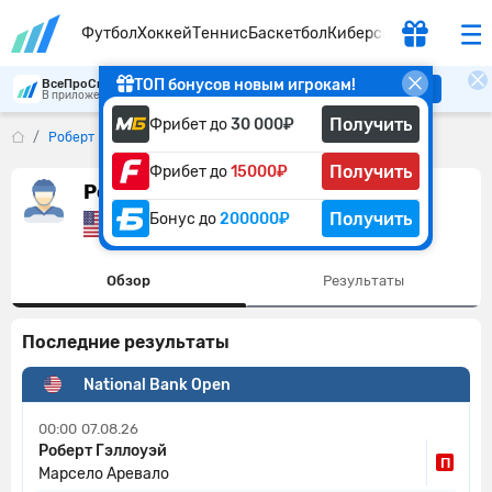
Футбол
Хоккей
Теннис
Баскетбол
Киберспорт
ТОП бонусов новым игрокам!
ВсеПроСпорт
Скачать
В приложении удобнее
Получить
Фрибет до
30 000₽
Роберт Гэллоуэй
Получить
Фрибет до
15000₽
Роберт Гэллоуэй
Получить
Бонус до
200000₽
США
Обзор
Результаты
Последние результаты
National Bank Open
00:00
07.08.26
Роберт Гэллоуэй
П
Марсело Аревало