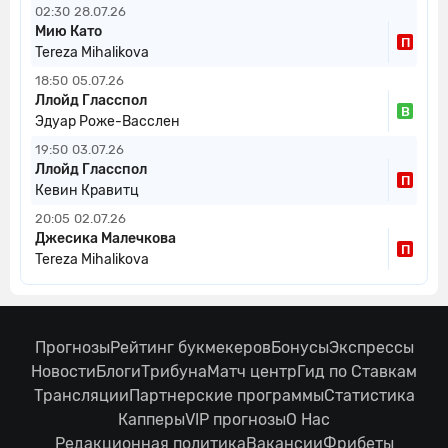
02:30
28.07.26
Мию Като
П
Tereza Mihalikova
18:50
05.07.26
Ллойд Гласспол
В
Эдуар Роже-Васслен
19:50
03.07.26
Ллойд Гласспол
П
Кевин Кравитц
20:05
02.07.26
Джесика Малечкова
П
Tereza Mihalikova
Прогнозы
Рейтинг букмекеров
Бонусы
Экспрессы
Новости
Блоги
Трибуна
Матч центр
Гид по Ставкам
Трансляции
Партнерские программы
Статистика
Капперы
VIP прогнозы
О Нас
Редакционная политика
Вакансии
Фрибеты