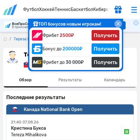
Футбол
Хоккей
Теннис
Баскетбол
Киберспорт
ТОП бонусов новым игрокам!
ВсеПроСпорт
Скачать
В приложении удобнее
Получить
Фрибет
2500₽
Тереза Михаликова
Получить
Бонус до
200000₽
Тереза Михаликова
Получить
Фрибет до
30 000₽
Словакия
Обзор
Результаты
Календарь
Последние результаты
Канада National Bank Open
21:40
07.08.26
Кристина Букса
В
Tereza Mihalikova