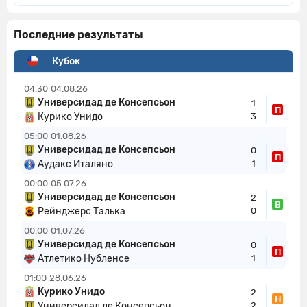
Последние результаты
Кубок
04:30
04.08.26
Универсидад де Консепсьон
1
П
Курико Унидо
3
05:00
01.08.26
Универсидад де Консепсьон
0
П
Аудакс Италяно
1
00:00
05.07.26
Универсидад де Консепсьон
2
В
Рейнджерс Талька
0
00:00
01.07.26
Универсидад де Консепсьон
0
П
Атлетико Нубленсе
1
01:00
28.06.26
Курико Унидо
2
Н
Универсидад де Консепсьон
2