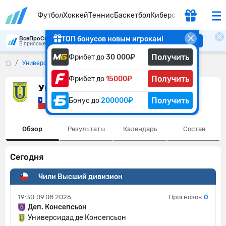
Футбол
Хоккей
Теннис
Баскетбол
Киберспорт
ТОП бонусов новым игрокам!
ВсеПроСпорт
Скачать
В приложении удобнее
Получить
Фрибет до
30 000₽
Универсидад де Консепсьон
Получить
Фрибет до
15000₽
Универсидад де Консепсьон
Получить
Бонус до
200000₽
Чили
Обзор
Результаты
Календарь
Состав
Сегодня
Чили Высший дивизион
19:30
09.08.2026
Прогнозов
0
Деп. Консепсьон
Универсидад де Консепсьон