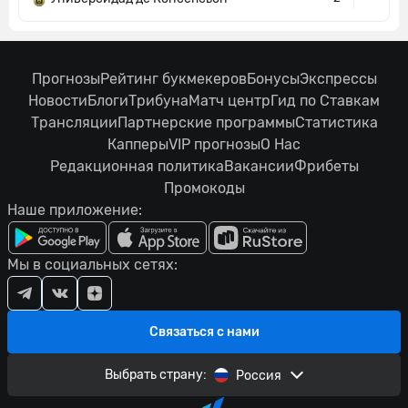
Прогнозы
Рейтинг букмекеров
Бонусы
Экспрессы
Новости
Блоги
Трибуна
Матч центр
Гид по Ставкам
Трансляции
Партнерские программы
Статистика
Капперы
VIP прогнозы
О Нас
Редакционная политика
Вакансии
Фрибеты
Промокоды
Наше приложение:
Мы в социальных сетях:
Связаться с нами
Выбрать страну:
Россия