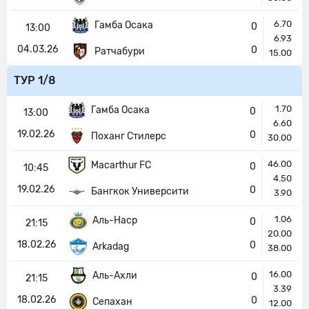
6.70
Гамба Осака
0
13:00
6.93
04.03.26
0
Ратчабури
15.00
ТУР 1/8
1.70
Гамба Осака
0
13:00
6.60
19.02.26
0
Поханг Стилерс
30.00
46.00
Macarthur FC
0
10:45
4.50
19.02.26
0
Бангкок Университи
3.90
1.06
Аль-Наср
0
21:15
20.00
18.02.26
0
Arkadag
38.00
16.00
Аль-Ахли
0
21:15
3.39
18.02.26
0
Сепахан
12.00