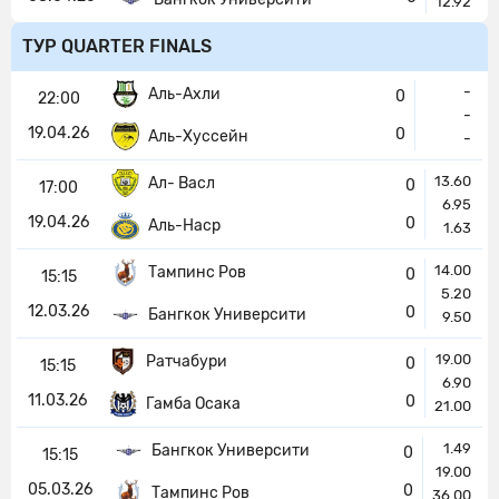
12.92
ТУР QUARTER FINALS
-
Аль-Ахли
0
22:00
-
19.04.26
0
Аль-Хуссейн
-
13.60
Ал- Васл
0
17:00
6.95
19.04.26
0
Аль-Наср
1.63
14.00
Тампинс Ров
0
15:15
5.20
12.03.26
0
Бангкок Университи
9.50
19.00
Ратчабури
0
15:15
6.90
11.03.26
0
Гамба Осака
21.00
1.49
Бангкок Университи
0
15:15
19.00
05.03.26
0
Тампинс Ров
36.00