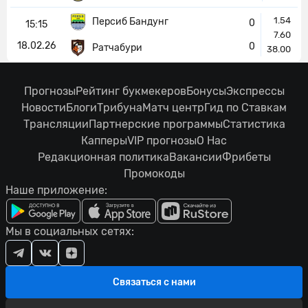
1.54
Персиб Бандунг
0
15:15
7.60
18.02.26
0
Ратчабури
38.00
Прогнозы
Рейтинг букмекеров
Бонусы
Экспрессы
Новости
Блоги
Трибуна
Матч центр
Гид по Ставкам
Трансляции
Партнерские программы
Статистика
Капперы
VIP прогнозы
О Нас
Редакционная политика
Вакансии
Фрибеты
Промокоды
Наше приложение:
Мы в социальных сетях:
Связаться с нами