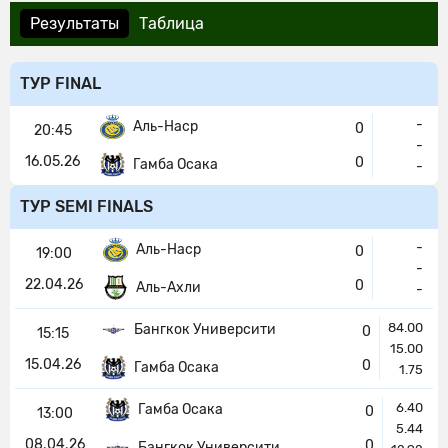
Результаты
Таблица
ТУР FINAL
-
Аль-Наср
0
20:45
-
16.05.26
0
Гамба Осака
-
ТУР SEMI FINALS
-
Аль-Наср
0
19:00
-
22.04.26
0
Аль-Ахли
-
84.00
Бангкок Университи
0
15:15
15.00
15.04.26
0
Гамба Осака
1.75
6.40
Гамба Осака
0
13:00
5.44
08.04.26
0
Бангкок Университи