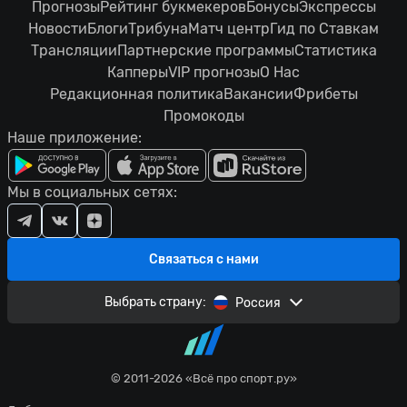
Прогнозы
Рейтинг букмекеров
Бонусы
Экспрессы
Новости
Блоги
Трибуна
Матч центр
Гид по Ставкам
Трансляции
Партнерские программы
Статистика
Капперы
VIP прогнозы
О Нас
Редакционная политика
Вакансии
Фрибеты
Промокоды
Наше приложение:
Мы в социальных сетях:
Связаться с нами
Выбрать страну:
Россия
© 2011-2026 «Всё про спорт.ру»