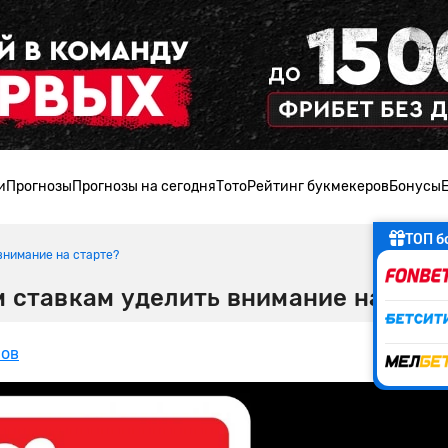
и
Прогнозы
Прогнозы на сегодня
Тото
Рейтинг букмекеров
Бонусы
ТОП б
внимание на старте?
м ставкам уделить внимание на стар
нов