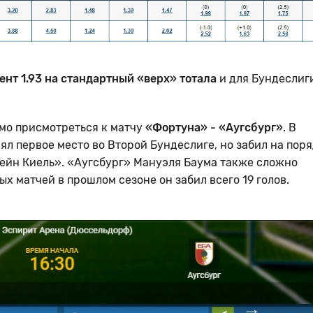
нт 1.93 на стандартный «верх» тотала
и для Бундеслиг
имо присмотреться к матчу
«Фортуна» - «Аугсбург»
. В
л первое место во Второй Бундеслиге, но забил на пор
ейн Киель». «Аугсбург» Мануэля Баума также сложно
х матчей в прошлом сезоне он забил всего 19 голов.