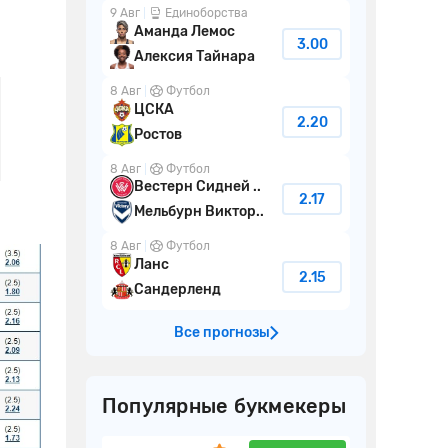
9 Авг
Единоборства
Аманда Лемос
3.00
Алексия Тайнара
8 Авг
Футбол
ЦСКА
2.20
Ростов
8 Авг
Футбол
Вестерн Сидней ..
2.17
Мельбурн Виктор..
8 Авг
Футбол
Ланс
2.15
Сандерленд
Все прогнозы
Популярные букмекеры