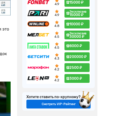
15000 ₽
4.9
Эксклюзив
15000 ₽
4.9
10000 ₽
4.8
и это
Эксклюзив
30000 ₽
4.5
8000 ₽
4.5
ядок
200000 ₽
4.3
2500 ₽
4.2
3000 ₽
4.2
Хотите ставить по-крупному?
Смотреть VIP-Рейтинг