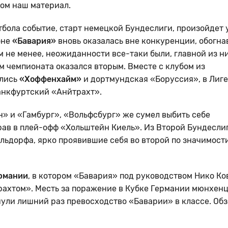
том наш материал.
бола событие, старт немецкой Бундеслиги, произойдет 
оне
«Бавария»
вновь оказалась вне конкуренции, обогна
м не менее, неожиданности все-таки были, главной из н
ам чемпионата оказался вторым. Вместе с клубом из
ились
«Хоффенхайм»
и дортмундская «Боруссия», в Лиге
анкфуртский «Анйтрахт».
» и «Гамбург», «Вольфсбург» же сумел выбить себе
грав в плей-офф «Хольштейн Киель». Из Второй Бундесли
льдорфа, ярко проявившие себя во второй по значимост
рмании
, в котором «Бавария» под руководством Нико Ко
рахтом». Месть за поражение в Кубке Германии мюнхен
нули лишний раз превосходство «Баварии» в классе. Об