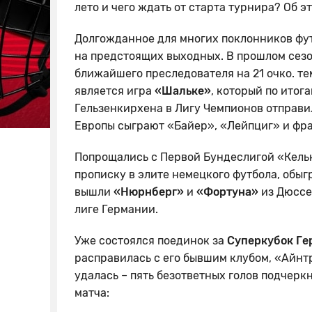
лето и чего ждать от старта турнира? Об э
Долгожданное для многих поклонников фут
на предстоящих выходных. В прошлом сез
ближайшего преследователя на 21 очко. те
является игра
«Шальке»
, который по итог
Гельзенкирхена в Лигу Чемпионов отправ
Европы сыграют «Байер», «Лейпциг» и фр
Попрощались с Первой Бундеслигой «Кельн
прописку в элите немецкого футбола, обы
вышли
«Нюрнберг»
и
«Фортуна»
из Дюссе
лиге Германии.
Уже состоялся поединок за
Суперкубок Ге
расправилась с его бывшим клубом, «Айнт
удалась – пять безответных голов подчерк
матча: