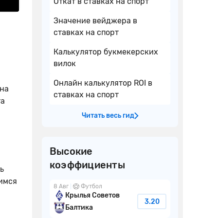
Откат в ставках на спорт
Значение вейджера в
ставках на спорт
Калькулятор букмекерских
вилок
Онлайн калькулятор ROI в
 на
ставках на спорт
та
Читать весь гид
Высокие
коэффициенты
ь
тимся
8 Авг
Футбол
Крылья Советов
3.20
Балтика