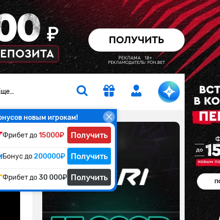
Еще…
онусов новым игрокам!
Получить
Фрибет до
15000₽
те?
Получить
Бонус до
200000₽
Получить
Фрибет до
30 000₽