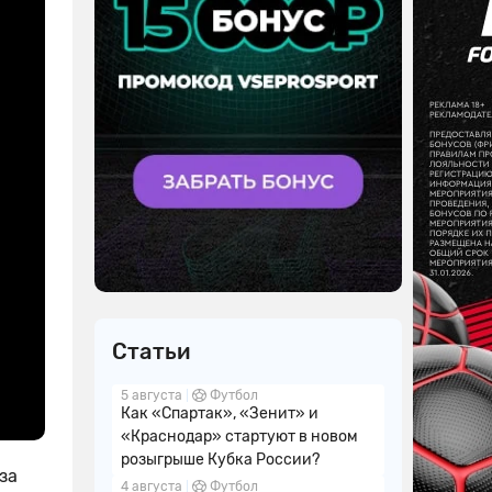
Статьи
5 августа
Футбол
Как «Спартак», «Зенит» и
«Краснодар» стартуют в новом
розыгрыше Кубка России?
за
4 августа
Футбол