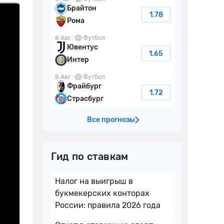
Брайтон
1.78
Рома
8 Авг
Футбол
Ювентус
1.65
Интер
8 Авг
Футбол
Фрайбург
1.72
Страсбург
Все прогнозы
Гид по ставкам
Налог на выигрыш в
букмекерских конторах
России: правила 2026 года