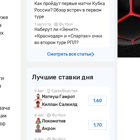
Как пройдут первые матчи Кубка
России? Обзор встреч в первом
туре
уже
в
1 августа
Футбол
Наберут ли «Зенит»,
их
«Краснодар» и «Спартак» очки
во втором туре РПЛ?
Смотреть все статьи
Лучшие ставки дня
ги
и
9 Авг
Единоборства
Матеуш Гамрот
1.60
Киллан Салкилд
вача
цам
8 Авг
Футбол
Локомотив
зор
1.70
Акрон
8 Авг
Футбол