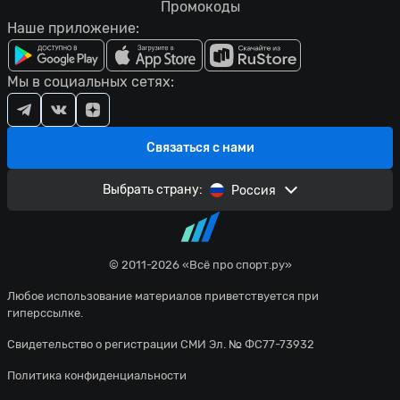
Промокоды
Наше приложение:
Мы в социальных сетях:
Связаться с нами
Выбрать страну:
Россия
© 2011-2026 «Всё про спорт.ру»
Любое использование материалов приветствуется при
гиперссылке.
Свидетельство о регистрации СМИ Эл. № ФС77-73932
Политика конфиденциальности