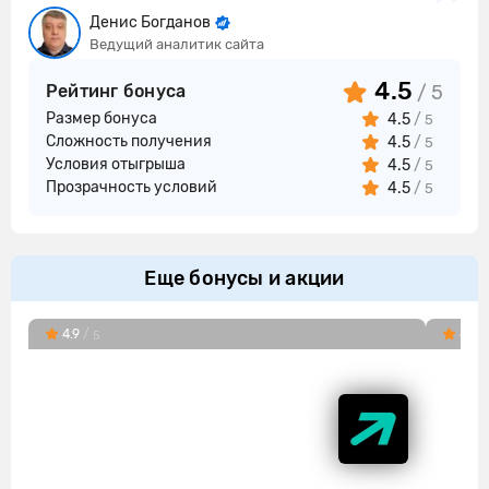
Денис Богданов
Ведущий аналитик сайта
4.5
Рейтинг бонуса
/ 5
Размер бонуса
4.5
/
5
Сложность получения
4.5
/
5
Условия отыгрыша
4.5
/
5
Прозрачность условий
4.5
/
5
Еще бонусы и акции
4.9
/
4.9
5
Прогр
Программа Лояльности
30
Розыгрыш фрибетов и призов от БК Pari
Обновл
Pari