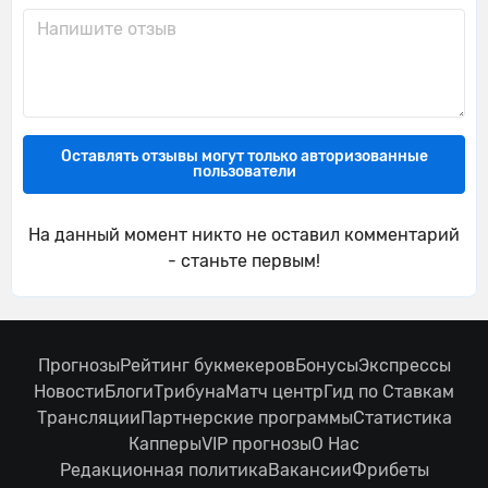
Оставлять отзывы могут только авторизованные
пользователи
На данный момент никто не оставил комментарий
- станьте первым!
Прогнозы
Рейтинг букмекеров
Бонусы
Экспрессы
Новости
Блоги
Трибуна
Матч центр
Гид по Ставкам
Трансляции
Партнерские программы
Статистика
Капперы
VIP прогнозы
О Нас
Редакционная политика
Вакансии
Фрибеты