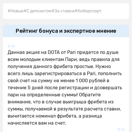
#Новые
#С депозитом
#За ставки
#Киберспорт
Рейтинг бонуса и экспертное мнение
Данная акция на DOTA от Pari придется по душе
всем молодым клиентам Пари, ведь правила для
получения данного фрибета простые. Нужно
всего лишь зарегистрироваться в Pari, пополнить
свой счет на сумму не менее 1 000 рублей в
течение 5 дней после регистрации и дсовершать
пари на определенные суммы! Обратите
внимание, что в случае выигрыша фрибета из
суммы, получаемой в результате расчета ставки,
вычитается номинал фрибета, а разница
начисляется вам на счет.