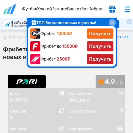
Футбол
Хоккей
Теннис
Баскетбол
Киберспорт
ТОП бонусов новым игрокам!
ВсеПроСпорт
Скачать
В приложении удобнее
Получить
Фрибет
10000₽
Бонусы букмекеров
Фрибеты до 5 000 рублей на DOTA для новых 
Получить
Фрибет до
15000₽
Фрибеты до 5 000 рублей на DOTA для
новых игроков от Pari
Получить
Фрибет
2500₽
4.9
5
/
Бонус
Срок действия
5 000 ₽
146 дней
Отыгрыш
Срок отыгрыша
1
—
Мин. коэф.
Мин. депозит