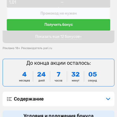
1.01
—
Промокод не нужен
Получить бонус
Показать еще 12 бонусов
Реклама 18+
Рекламодатель pari.ru
До конца акции осталось:
4
24
7
32
05
месяцев
дней
часов
минут
секунд
Содержание
Условия и положения бонуса
Условия и положения бонуса