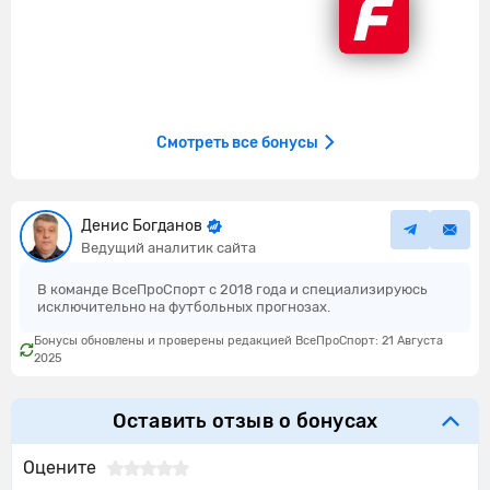
15 000 ₽
15 
Фрибет до 15000₽ всем новым клиентам
Фрибет
Активировать промокод
Актив
Смотреть все бонусы
Денис Богданов
Ведущий аналитик сайта
В команде ВсеПроСпорт с 2018 года и специализируюсь
исключительно на футбольных прогнозах.
Бонусы обновлены и проверены редакцией ВсеПроСпорт: 21 Августа
2025
Оставить отзыв о бонусах
Оцените