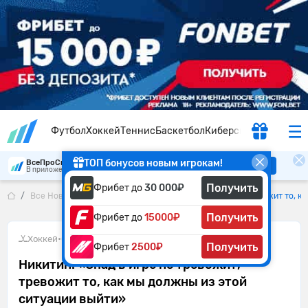
Футбол
Хоккей
Теннис
Баскетбол
Киберспорт
ТОП бонусов новым игрокам!
ВсеПроСпорт
Скачать
В приложении удобнее
Получить
Фрибет до
30 000₽
Все Новости
Никитин: «Спад в игре не тревожит, тревожит то, к
Получить
Фрибет до
15000₽
Хоккей
•
09.02.2025
Получить
Фрибет
2500₽
Никитин: «Спад в игре не тревожит,
тревожит то, как мы должны из этой
ситуации выйти»