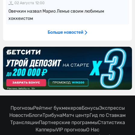
02 Августа
12:00
Овечкин назвал Марио Лемье своим любимым
хоккеистом
Больше новостей
Прогнозы
Рейтинг букмекеров
Бонусы
Экспрессы
Новости
Блоги
Трибуна
Матч центр
Гид по Ставкам
Трансляции
Партнерские программы
Статистика
Капперы
VIP прогнозы
О Нас