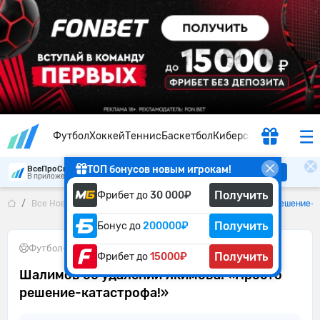
Футбол
Хоккей
Теннис
Баскетбол
Киберспорт
ТОП бонусов новым игрокам!
ВсеПроСпорт
Скачать
В приложении удобнее
Получить
Фрибет до
30 000₽
Все Новости
Шалимов об удалении Якимова: «Просто решение-к
Получить
Бонус до
200000₽
Футбол
•
11.03.2025
Получить
Фрибет до
15000₽
Шалимов об удалении Якимова: «Просто
решение-катастрофа!»