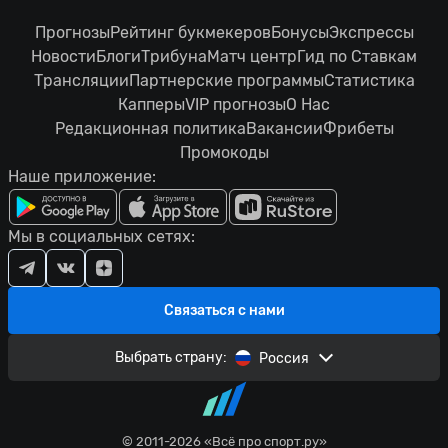
Прогнозы
Рейтинг букмекеров
Бонусы
Экспрессы
Новости
Блоги
Трибуна
Матч центр
Гид по Ставкам
Трансляции
Партнерские программы
Статистика
Капперы
VIP прогнозы
О Нас
Редакционная политика
Вакансии
Фрибеты
Промокоды
Наше приложение:
Мы в социальных сетях:
Связаться с нами
Выбрать страну:
Россия
© 2011-2026 «Всё про спорт.ру»