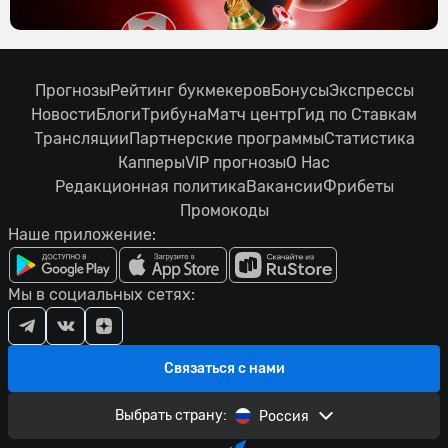
Прогнозы
Рейтинг букмекеров
Бонусы
Экспрессы
Новости
Блоги
Трибуна
Матч центр
Гид по Ставкам
Трансляции
Партнерские программы
Статистика
Капперы
VIP прогнозы
О Нас
Редакционная политика
Вакансии
Фрибеты
Промокоды
Наше приложение:
Мы в социальных сетях:
Связаться с нами
Выбрать страну:
Россия