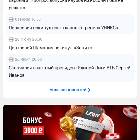
Евролига: «Вопрос допуска клубов из России пока не
решён»
01 Июля
16:55
Перасович покинул пост главного тренера УНИКСа
28 Июня
20:30
Центровой Шаманич покинул «Зенит»
26 Июня
20:30
Скончался почётный президент Единой Лиги ВТБ Сергей
Иванов
Больше новостей