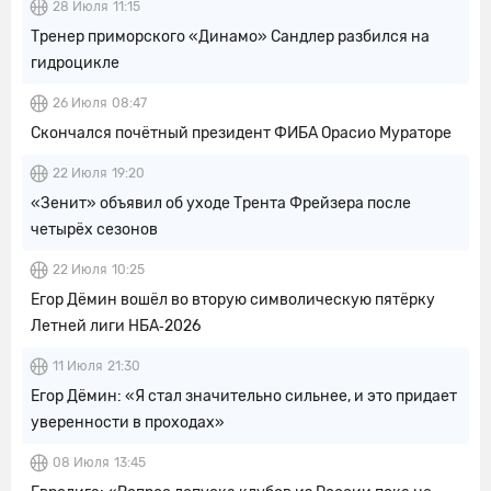
28 Июля
11:15
Тренер приморского «Динамо» Сандлер разбился на
гидроцикле
26 Июля
08:47
Скончался почётный президент ФИБА Орасио Мураторе
22 Июля
19:20
«Зенит» объявил об уходе Трента Фрейзера после
четырёх сезонов
22 Июля
10:25
Егор Дёмин вошёл во вторую символическую пятёрку
Летней лиги НБА‑2026
11 Июля
21:30
Егор Дёмин: «Я стал значительно сильнее, и это придает
уверенности в проходах»
08 Июля
13:45