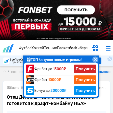
Футбол
Хоккей
Теннис
Баскетбол
Киберспорт
ТОП бонусов новым игрокам!
ВсеПроСпорт
Скачать
В приложении удобнее
Получить
Фрибет до
15000₽
Все Новости
Отец Дёмина: «Сын очень качественно готовится к
Получить
Фрибет
10000₽
Баскетбол
•
03.05.2025
1 мин.
Получить
Бонус до
200000₽
Отец Дёмина: «Сын очень качественно
готовится к драфт-комбайну НБА»