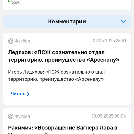
2025
Комментарии
09.05.2025 23:51
Футбол
Ледяхов: «ПСЖ сознательно отдал
территорию, преимущество «Арсеналу»
Игорь Ледяхов: «ПСЖ сознательно отдал
территорию, преимущество «Арсеналу»
Читать
10.05.2025 00:06
Футбол
Рахимич: «Возвращение Вагнера Лава в