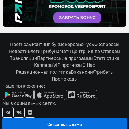
Прогнозы
Рейтинг букмекеров
Бонусы
Экспрессы
Новости
Блоги
Трибуна
Матч центр
Гид по Ставкам
Трансляции
Партнерские программы
Статистика
Капперы
VIP прогнозы
О Нас
Редакционная политика
Вакансии
Фрибеты
Промокоды
Наше приложение:
Мы в социальных сетях:
Связаться с нами