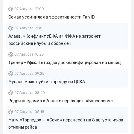
07 Августа
13:00
Семак усомнился в эффективности Fan ID
07 Августа
11:15
Алаев: «Конфликт УЕФА и ФИФА не затронет
российские клубы и сборные»
07 Августа
10:25
Тренер «Уфы» Тетрадзе дисквалифицирован на месяц
07 Августа
09:25
Мусаев может уйти в аренду из ЦСКА
07 Августа
08:40
Родри уведомил «Реал» о переходе в «Барселону»
07 Августа
08:18
Матч «Торпедо» — «Сочи» перенесён на 8 августа из‑за
отмены рейса