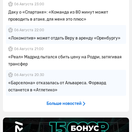
06 Августа
23:00
Даку о «Спартаке»: «Команда из 80 минут может
проводить в атаке, для меня это плюс»
06 Августа
22:00
«Локомотив» может отдать Веру в аренду «Оренбургу»
06 Августа
21:00
«Реал» Мадрид пытался сбить цену на Родри, затягивая
трансфер
06 Августа
20:30
«Барселона» отказалась от Альвареса. Форвард
останется в «Атлетико»
Больше новостей