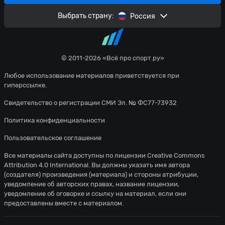
Выбрать страну:
Россия
© 2011-2026 «Всё про спорт.ру»
Любое использование материалов приветствуется при
гиперссылке.
Свидетельство о регистрации СМИ Эл. № ФС77-73932
Политика конфиденциальности
Пользовательское соглашение
Все материалы сайта доступны по лицензии
Creative Commons
Attribution 4.0 International
. Вы должны указать имя автора
(создателя) произведения (материала) и стороны атрибуции,
уведомление об авторских правах, название лицензии,
уведомление об оговорке и ссылку на материал, если они
предоставлены вместе с материалом.