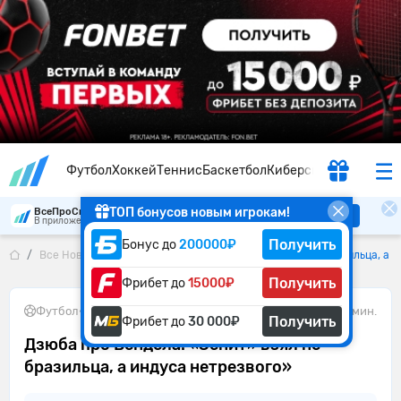
Футбол
Хоккей
Теннис
Баскетбол
Киберспорт
ТОП бонусов новым игрокам!
ВсеПроСпорт
Скачать
В приложении удобнее
Получить
Бонус до
200000₽
Все Новости
Дзюба про Вендела: «Зенит» взял не бразильца, а 
Получить
Фрибет до
15000₽
Футбол
•
07.05.2026
1 мин.
Получить
Фрибет до
30 000₽
Дзюба про Вендела: «Зенит» взял не
бразильца, а индуса нетрезвого»