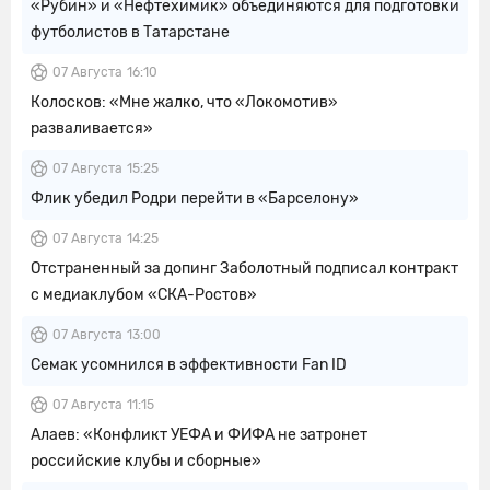
«Рубин» и «Нефтехимик» объединяются для подготовки
футболистов в Татарстане
07 Августа
16:10
Колосков: «Мне жалко, что «Локомотив»
разваливается»
07 Августа
15:25
Флик убедил Родри перейти в «Барселону»
07 Августа
14:25
Отстраненный за допинг Заболотный подписал контракт
с медиаклубом «СКА-Ростов»
07 Августа
13:00
Семак усомнился в эффективности Fan ID
07 Августа
11:15
Алаев: «Конфликт УЕФА и ФИФА не затронет
российские клубы и сборные»