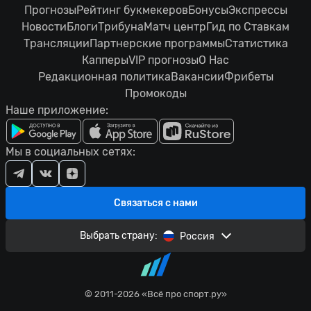
Прогнозы
Рейтинг букмекеров
Бонусы
Экспрессы
Новости
Блоги
Трибуна
Матч центр
Гид по Ставкам
Трансляции
Партнерские программы
Статистика
Капперы
VIP прогнозы
О Нас
Редакционная политика
Вакансии
Фрибеты
Промокоды
Наше приложение:
Мы в социальных сетях:
Связаться с нами
Выбрать страну:
Россия
© 2011-2026 «Всё про спорт.ру»