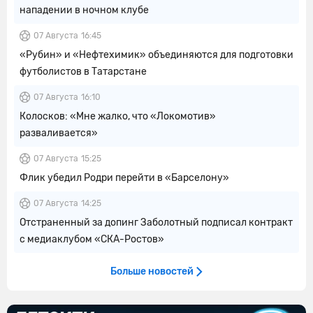
нападении в ночном клубе
07 Августа
16:45
«Рубин» и «Нефтехимик» объединяются для подготовки
футболистов в Татарстане
07 Августа
16:10
Колосков: «Мне жалко, что «Локомотив»
разваливается»
07 Августа
15:25
Флик убедил Родри перейти в «Барселону»
07 Августа
14:25
Отстраненный за допинг Заболотный подписал контракт
с медиаклубом «СКА-Ростов»
Больше новостей