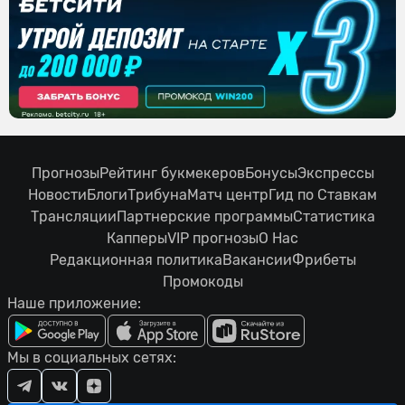
Прогнозы
Рейтинг букмекеров
Бонусы
Экспрессы
Новости
Блоги
Трибуна
Матч центр
Гид по Ставкам
Трансляции
Партнерские программы
Статистика
Капперы
VIP прогнозы
О Нас
Редакционная политика
Вакансии
Фрибеты
Промокоды
Наше приложение:
Мы в социальных сетях: