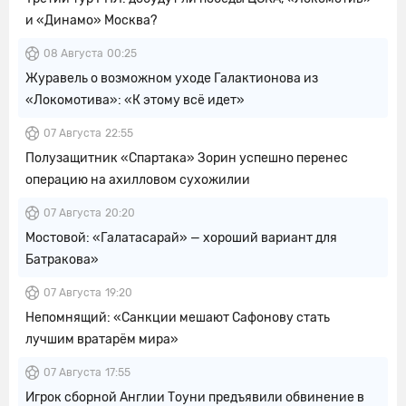
и «Динамо» Москва?
08 Августа
00:25
Журавель о возможном уходе Галактионова из
«Локомотива»: «К этому всё идет»
07 Августа
22:55
Полузащитник «Спартака» Зорин успешно перенес
операцию на ахилловом сухожилии
07 Августа
20:20
Мостовой: «Галатасарай» — хороший вариант для
Батракова»
07 Августа
19:20
Непомнящий: «Санкции мешают Сафонову стать
лучшим вратарём мира»
07 Августа
17:55
Игрок сборной Англии Тоуни предъявили обвинение в