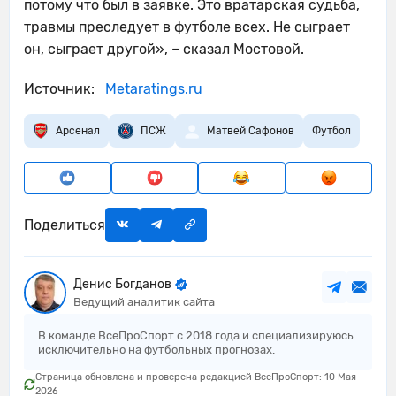
потому что был в заявке. Это вратарская судьба,
травмы преследует в футболе всех. Не сыграет
он, сыграет другой», – сказал Мостовой.
Источник:
Metaratings.ru
Арсенал
ПСЖ
Матвей Сафонов
Футбол
Поделиться
Денис Богданов
Ведущий аналитик сайта
В команде ВсеПроСпорт с 2018 года и специализируюсь
исключительно на футбольных прогнозах.
Страница обновлена и проверена редакцией ВсеПроСпорт: 10 Мая
2026