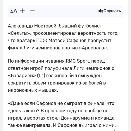
Слушать
Александр Мостовой, бывший футболист
«Сельты», прокомментировал вероятность того,
что вратарь ПСЖ Матвей Сафонов пропустит
финал Лиги чемпионов против «Арсенала».
По информации издания RMC Sport, перед
ответной игрой полуфинала Лиги чемпионов с
«Баварией» (1:1) голкипер был вынужден
сократить объём тренировок из‑за болей в
икроножных мышцах.
«Даже если Сафонов не сыграет в финале, что
здесь такого? В прошлом году он вообще не
играл, в воротах стоял Доннарумма и команда
также выигрывала. И Сафонов выиграл с ними,