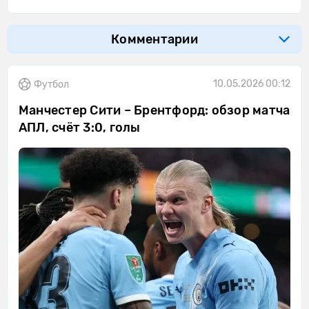
Комментарии
10.05.2026 00:12
Футбол
Манчестер Сити – Брентфорд: обзор матча
АПЛ, счёт 3:0, голы