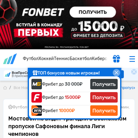
Футбол
Хоккей
Теннис
Баскетбол
Киберспорт
ТОП бонусов новым игрокам!
ВсеПроСпорт
Скачать
В приложении удобнее
Получить
Фрибет до
30 000₽
Все Новости
Мостовой не видит трагедии в возможном пропуск
Получить
Фрибет до
15000₽
Футбол
•
10.05.2026
2 мин.
Получить
Фрибет
10000₽
Мостовой не видит трагедии в возможном
пропуске Сафоновым финала Лиги
чемпионов