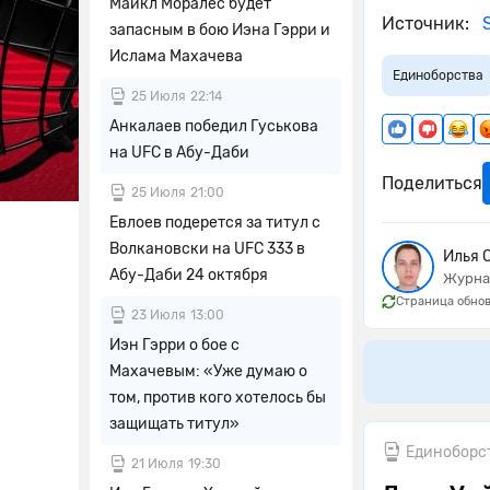
Майкл Моралес будет
Источник:
S
запасным в бою Иэна Гэрри и
Ислама Махачева
Единоборства
25 Июля
22:14
Анкалаев победил Гуськова
на UFC в Абу-Даби
Поделиться
25 Июля
21:00
Евлоев подерется за титул с
Волкановски на UFC 333 в
Илья 
Абу-Даби 24 октября
Журна
Страница обнов
23 Июля
13:00
Иэн Гэрри о бое с
Махачевым: «Уже думаю о
том, против кого хотелось бы
защищать титул»
Единоборс
21 Июля
19:30