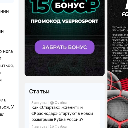
янии
ли
о нога
я
иться,
я
м
Статьи
е в
5 августа
Футбол
ься. У
Как «Спартак», «Зенит» и
«Краснодар» стартуют в новом
ал
розыгрыше Кубка России?
4 августа
Футбол