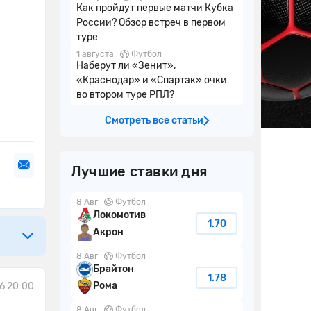
Как пройдут первые матчи Кубка
России? Обзор встреч в первом
туре
1 августа
Футбол
Наберут ли «Зенит»,
«Краснодар» и «Спартак» очки
во втором туре РПЛ?
Смотреть все статьи
Лучшие ставки дня
8 Авг
Футбол
Локомотив
1.70
Акрон
8 Авг
Футбол
Брайтон
1.78
Рома
6 20:00
8 Авг
Футбол