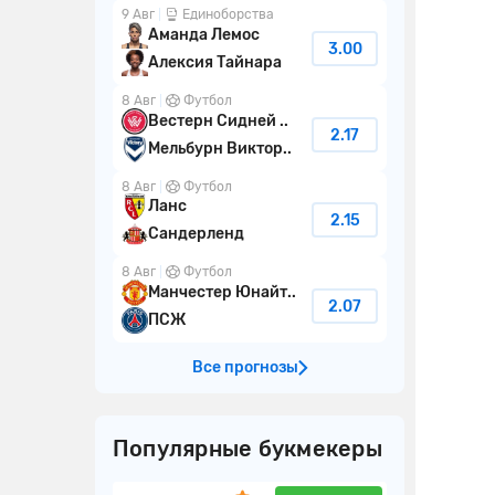
9 Авг
Единоборства
Аманда Лемос
3.00
Алексия Тайнара
8 Авг
Футбол
Вестерн Сидней ..
2.17
Мельбурн Виктор..
8 Авг
Футбол
Ланс
2.15
Сандерленд
8 Авг
Футбол
Манчестер Юнайт..
2.07
ПСЖ
Все прогнозы
Популярные букмекеры