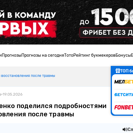
и
Прогнозы
Прогнозы на сегодня
Тото
Рейтинг букмекеров
Бонусы
ТОП б
 восстановления после травмы
а
•
19.05.2026
енко поделился подробностями
овления после травмы
Сл