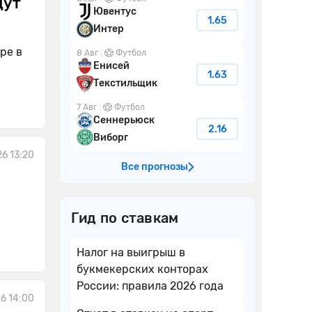
дут
Ювентус
1.65
Интер
ре в
8 Авг
Футбол
Енисей
1.63
Текстильщик
7 Авг
Футбол
Сеннерьюск
2.16
Виборг
26 13:20
Все прогнозы
Гид по ставкам
Налог на выигрыш в
букмекерских конторах
России: правила 2026 года
6 14:00