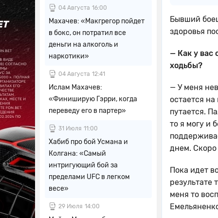
04 Августа
16:00
Бывший боец
Махачев: «Макгрегор пойдет
здоровья по
в бокс, он потратил все
деньги на алкоголь и
— Как у вас
наркотики»
ходьбы?
04 Августа
12:41
— У меня нев
Ислам Махачев:
«Финиширую Гэрри, когда
остается на 
переведу его в партер»
путается. П
то я могу и 
31 Июля
11:00
поддерживае
Хабиб про бой Усмана и
днем. Скоро
Колгана: «Самый
интригующий бой за
Пока идет в
пределами UFC в легком
результате 
весе»
меня то восп
Емельяненко
29 Июля
14:00