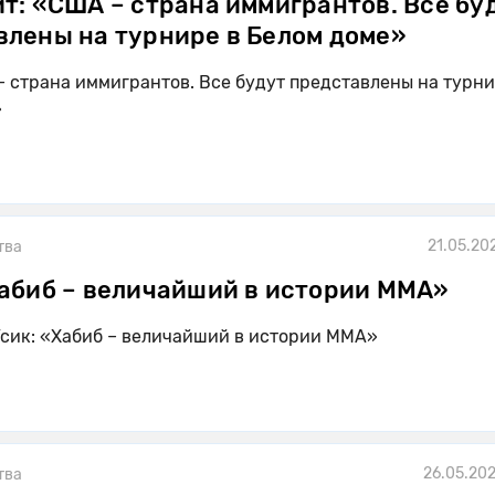
т: «США – страна иммигрантов. Все бу
влены на турнире в Белом доме»
– страна иммигрантов. Все будут представлены на турни
»
21.05.20
тва
Хабиб – величайший в истории MMA»
сик: «Хабиб – величайший в истории MMA»
26.05.202
тва