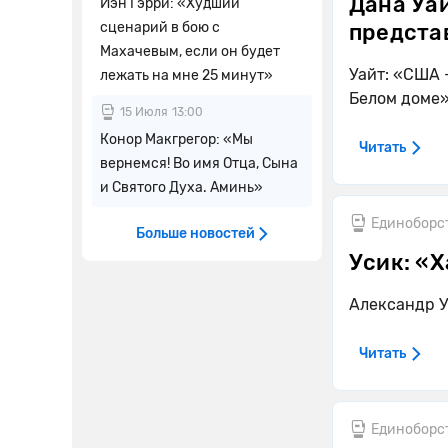
Дана Уай
Иэн Гэрри: «Худший
сценарий в бою с
предста
Махачевым, если он будет
Уайт: «США 
лежать на мне 25 минут»
Белом доме
15 Июля
13:00
Конор Макгрегор: «Мы
Читать
вернемся! Во имя Отца, Сына
и Святого Духа. Аминь»
Единоборс
Больше новостей
Усик: «
Александр У
Читать
Единоборс