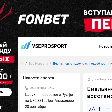
Новост
Все Новости
Емельяненко поделился подробностями
Новости спорта
Единоборств
Емельян
06 Августа
13:39
Царукян подерется с Руффи
восстан
на UFC 331 в Лос-Анджелесе
20 сентября