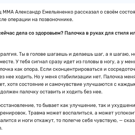
 ММА Александр Емельяненко рассказал о своём состо
сле операции на позвоночнике.
 сейчас дела со здоровьем? Палочка в руках для стиля и
ралгия. Ты в голове шагаешь и делаешь шаг, а я шагаю, н
месте. У тебя сигнал сразу идет из головы в ногу, а у мен
алочка как опора. Если сконцентрироваться и сосредоточ
без нее ходить. Но у меня стабилизации нет. Палочка мен
т, хотя состояние и самочувствие улучшаются с кажды
 должен палочку оставить и ходить без нее.
осстановление, то бывает как улучшение, так и ухудшени
тренировок. Травма может воспалиться, а может успокоит
алится и ноги откажут, то полегче себя чувствую, — сказ
.