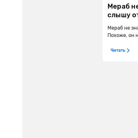
Мераб не
слышу от
Мераб не зна
Похоже, он 
Читать