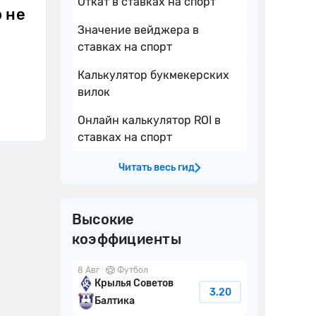
Откат в ставках на спорт
о не
Значение вейджера в
ставках на спорт
Калькулятор букмекерских
вилок
Онлайн калькулятор ROI в
ставках на спорт
Читать весь гид
Высокие
коэффициенты
8 Авг
Футбол
Крылья Советов
3.20
Балтика