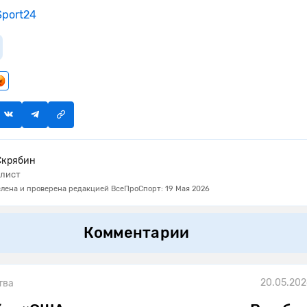
port24
Скрябин
лист
лена и проверена редакцией ВсеПроСпорт: 19 Мая 2026
Комментарии
20.05.202
тва