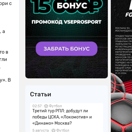
рри с
, а
то в
гли
.
у». В
Статьи
02:57
Футбол
Третий тур РПЛ: добудут ли
победы ЦСКА, «Локомотив» и
«Динамо» Москва?
5 августа
Футбол