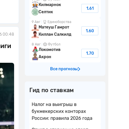
Килмарнок
1.61
Селтик
9 Авг
Единоборства
Матеуш Гамрот
1.60
Киллан Салкилд
6 00:48
Лиги
8 Авг
Футбол
Локомотив
1.70
Акрон
Все прогнозы
Гид по ставкам
Налог на выигрыш в
букмекерских конторах
России: правила 2026 года