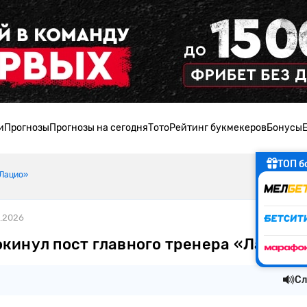
и
Прогнозы
Прогнозы на сегодня
Тото
Рейтинг букмекеров
Бонусы
ТОП б
«Лацио»
5.2026
окинул пост главного тренера «Лацио»
Сл