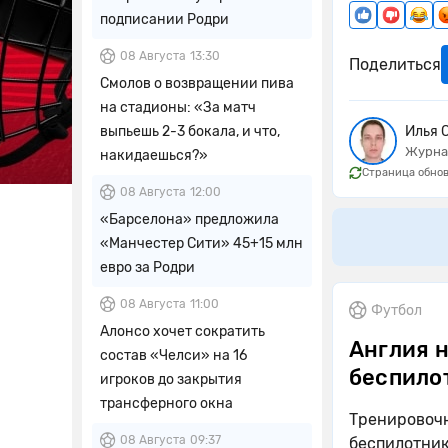
подписании Родри
08 Августа
13:30
Поделиться
Смолов о возвращении пива
на стадионы: «За матч
выпьешь 2-3 бокала, и что,
Илья 
Журна
накидаешься?»
Страница обнов
08 Августа
12:00
«Барселона» предложила
«Манчестер Сити» 45+15 млн
евро за Родри
08 Августа
11:00
Футбол
Алонсо хочет сократить
Англия н
состав «Челси» на 16
беспило
игроков до закрытия
трансферного окна
Тренировочн
08 Августа
09:37
беспилотни