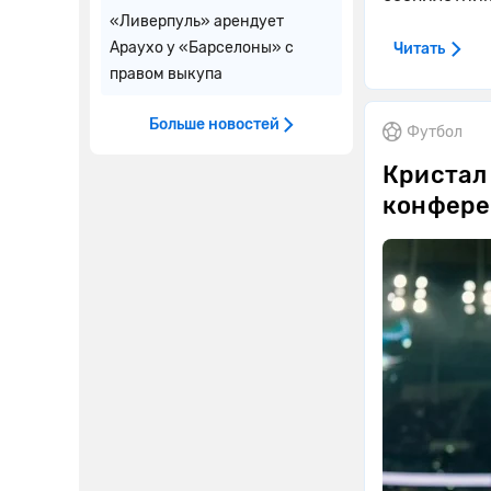
«Ливерпуль» арендует
Араухо у «Барселоны» с
Читать
правом выкупа
Больше новостей
Футбол
Кристал 
конферен