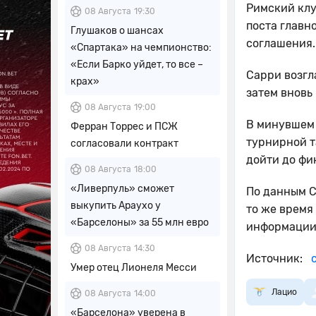
Римский клу
08 Августа
19:30
поста главн
Глушаков о шансах
соглашения.
«Спартака» на чемпионство:
«Если Барко уйдет, то все –
Сарри возгла
крах»
затем вновь
08 Августа
19:00
В минувшем 
Ферран Торрес и ПСЖ
турнирной т
согласовали контракт
дойти до фи
08 Августа
18:00
«Ливерпуль» сможет
По данным С
выкупить Араухо у
то же время
«Барселоны» за 55 млн евро
информации,
08 Августа
14:30
Источник:
с
Умер отец Лионеля Месси
Лацио
08 Августа
14:00
«Барселона» уверена в