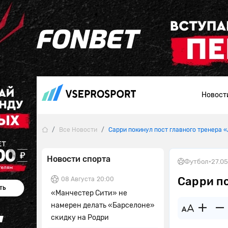
Новост
Все Новости
Сарри покинул пост главного тренера 
Новости спорта
Футбол
•
27.0
Сарри п
08 Августа
20:00
«Манчестер Сити» не
намерен делать «Барселоне»
скидку на Родри