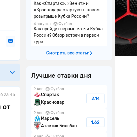
Как «Спартак», «Зенит» и
«Краснодар» стартуют в новом
розыгрыше Кубка России?
4 августа
Футбол
Как пройдут первые матчи Кубка
России? Обзор встреч в первом
туре
Смотреть все статьи
Лучшие ставки дня
9 Авг
Футбол
Спартак
6 23:45
2.14
Краснодар
 от
9 Авг
Футбол
Марсель
1.62
Атлетик Бильбао
9 Авг
Футбол