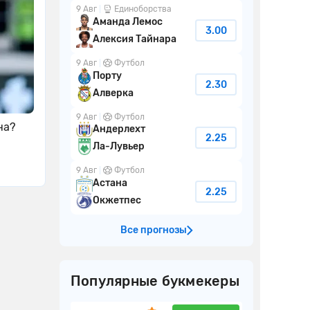
9 Авг
Единоборства
Аманда Лемос
3.00
Алексия Тайнара
9 Авг
Футбол
Порту
2.30
Алверка
9 Авг
Футбол
на?
Андерлехт
2.25
Ла-Лувьер
9 Авг
Футбол
Астана
2.25
Окжетпес
Все прогнозы
Популярные букмекеры