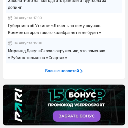
Заболотного на полгода отстранили от футбола за
допинг
06 Августа
17:00
Губерниев об Уткине: «Я очень по нему скучаю.
Комментаторов такого калибра нет и не будет»
06 Августа
16:00
Мирлинд Даку: «Сказал окружению, что поменяю
«Рубин» только на «Спартак»
Больше новостей