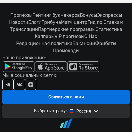
Прогнозы
Рейтинг букмекеров
Бонусы
Экспрессы
Новости
Блоги
Трибуна
Матч центр
Гид по Ставкам
Трансляции
Партнерские программы
Статистика
Капперы
VIP прогнозы
О Нас
Редакционная политика
Вакансии
Фрибеты
Промокоды
Наше приложение:
Мы в социальных сетях:
Связаться с нами
Выбрать страну:
Россия