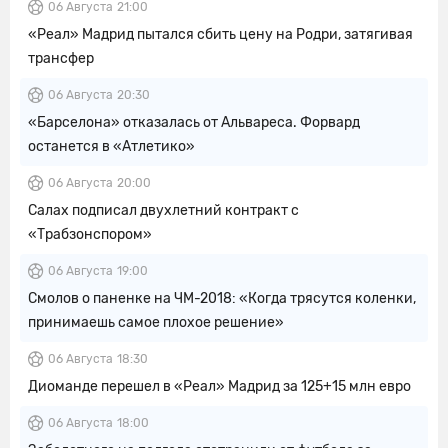
06 Августа
21:00
«Реал» Мадрид пытался сбить цену на Родри, затягивая
трансфер
06 Августа
20:30
«Барселона» отказалась от Альвареса. Форвард
останется в «Атлетико»
06 Августа
20:00
Салах подписал двухлетний контракт с
«Трабзонспором»
06 Августа
19:00
Смолов о паненке на ЧМ-2018: «Когда трясутся коленки,
принимаешь самое плохое решение»
06 Августа
18:30
Диоманде перешел в «Реал» Мадрид за 125+15 млн евро
06 Августа
18:00