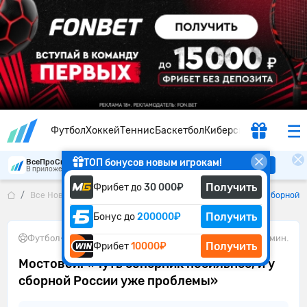
Футбол
Хоккей
Теннис
Баскетбол
Киберспорт
ТОП бонусов новым игрокам!
ВсеПроСпорт
Скачать
В приложении удобнее
Получить
Фрибет до
30 000₽
Все Новости
Мостовой: «Чуть соперник посильнее, и у сборной
Получить
Бонус до
200000₽
Футбол
•
29.05.2026
1 мин.
Получить
Фрибет
10000₽
Мостовой: «Чуть соперник посильнее, и у
сборной России уже проблемы»