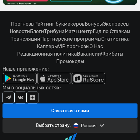
Прогнозы
Рейтинг букмекеров
Бонусы
Экспрессы
Новости
Блоги
Трибуна
Матч центр
Гид по Ставкам
Трансляции
Партнерские программы
Статистика
Капперы
VIP прогнозы
О Нас
Редакционная политика
Вакансии
Фрибеты
Промокоды
Наше приложение:
Мы в социальных сетях:
Связаться с нами
Выбрать страну:
Россия