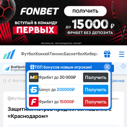
Футбол
Хоккей
Теннис
Баскетбол
Киберспорт
ТОП бонусов новым игрокам!
ВсеПроСпорт
Скачать
В приложении удобнее
Получить
Фрибет до
30 000₽
Все Новости
Защитник Петров продлил соглашение с «Краснод
Получить
Бонус до
200000₽
Футбол
•
30.05.2026
1 мин.
Получить
Фрибет до
15000₽
Защитник Петров продлил соглашение с
«Краснодаром»