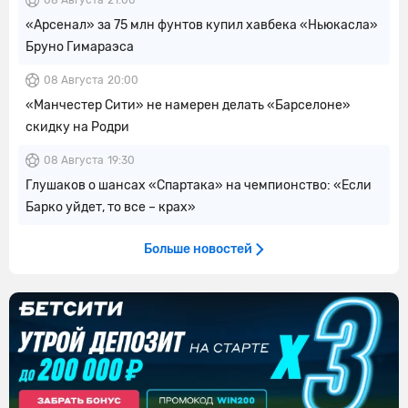
08 Августа
21:00
«Арсенал» за 75 млн фунтов купил хавбека «Ньюкасла»
Бруно Гимараэса
08 Августа
20:00
«Манчестер Сити» не намерен делать «Барселоне»
скидку на Родри
08 Августа
19:30
Глушаков о шансах «Спартака» на чемпионство: «Если
Барко уйдет, то все – крах»
Больше новостей