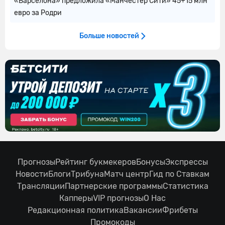
«Барселона» предложила «Манчестер Сити» 45+15 млн
евро за Родри
Больше новостей
Прогнозы
Рейтинг букмекеров
Бонусы
Экспрессы
Новости
Блоги
Трибуна
Матч центр
Гид по Ставкам
Трансляции
Партнерские программы
Статистика
Капперы
VIP прогнозы
О Нас
Редакционная политика
Вакансии
Фрибеты
Промокоды