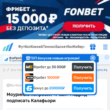
Футбол
Хоккей
Теннис
Баскетбол
Киберспорт
ТОП бонусов новым игрокам!
ВсеПроСпорт
Скачать
В приложении удобнее
Получить
Фрибет до
30 000₽
Все Новости
Моуринью попросил «Реал» Мадрид подписать Кал
Получить
Фрибет
10000₽
Футбол
•
03.06.2026
Получить
Бонус до
200000₽
Моуринью попросил «Реал» Мадрид
подписать Калафьори