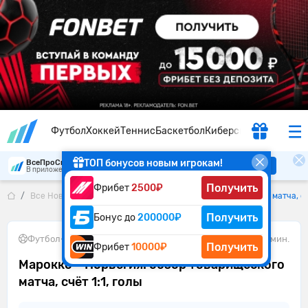
Футбол
Хоккей
Теннис
Баскетбол
Киберспорт
ТОП бонусов новым игрокам!
ВсеПроСпорт
Скачать
В приложении удобнее
Получить
Фрибет
2500₽
Все Новости
Марокко – Норвегия: обзор товарищеского матча, счё
Получить
Бонус до
200000₽
Футбол
•
08.06.2026
1 мин.
Получить
Фрибет
10000₽
Марокко – Норвегия: обзор товарищеского
матча, счёт 1:1, голы