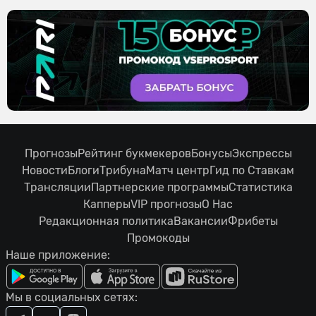
Прогнозы
Рейтинг букмекеров
Бонусы
Экспрессы
Новости
Блоги
Трибуна
Матч центр
Гид по Ставкам
Трансляции
Партнерские программы
Статистика
Капперы
VIP прогнозы
О Нас
Редакционная политика
Вакансии
Фрибеты
Промокоды
Наше приложение:
Мы в социальных сетях: