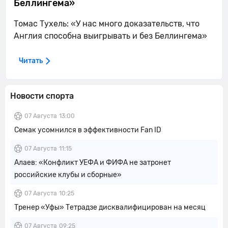
Беллингема»
Томас Тухель: «У нас много доказательств, что
Англия способна выигрывать и без Беллингема»
Читать
Новости спорта
07 Августа
13:00
Семак усомнился в эффективности Fan ID
07 Августа
11:15
Алаев: «Конфликт УЕФА и ФИФА не затронет
российские клубы и сборные»
07 Августа
10:25
Тренер «Уфы» Тетрадзе дисквалифицирован на месяц
07 Августа
09:25