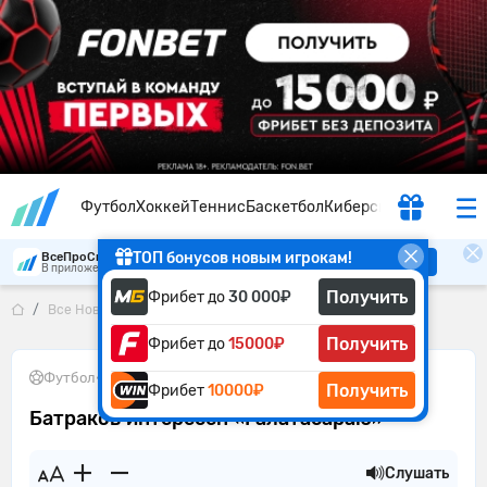
Футбол
Хоккей
Теннис
Баскетбол
Киберспорт
ТОП бонусов новым игрокам!
ВсеПроСпорт
Скачать
В приложении удобнее
Получить
Фрибет до
30 000₽
Все Новости
Батраков интересен «Галатасараю»
Получить
Фрибет до
15000₽
Футбол
•
09.06.2026
Получить
Фрибет
10000₽
Батраков интересен «Галатасараю»
Слушать