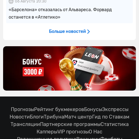
06 Августа
20:30
«Барселона» отказалась от Альвареса. Форвард
останется в «Атлетико»
Больше новостей
Прогнозы
Рейтинг букмекеров
Бонусы
Экспрессы
Новости
Блоги
Трибуна
Матч центр
Гид по Ставкам
Трансляции
Партнерские программы
Статистика
Капперы
VIP прогнозы
О Нас