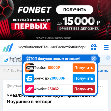
Футбол
Хоккей
Теннис
Баскетбол
Киберспорт
ТОП бонусов новым игрокам!
ВсеПроСпорт
Скачать
В приложении удобнее
Получить
Фрибет
10000₽
Все Новости
«Реал» Мадрид планирует представить Моуринью в
Получить
Бонус до
200000₽
Футбол
•
09.06.2026
1 мин.
Получить
Фрибет
2500₽
«Реал» Мадрид планирует представить
Моуринью в четверг