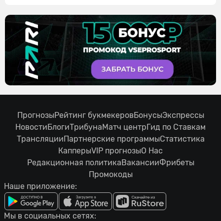
Прогнозы
Рейтинг букмекеров
Бонусы
Экспрессы
Новости
Блоги
Трибуна
Матч центр
Гид по Ставкам
Трансляции
Партнерские программы
Статистика
Капперы
VIP прогнозы
О Нас
Редакционная политика
Вакансии
Фрибеты
Промокоды
Наше приложение:
Мы в социальных сетях: