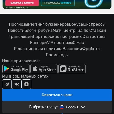
Прогнозы
Рейтинг букмекеров
Бонусы
Экспрессы
Новости
Блоги
Трибуна
Матч центр
Гид по Ставкам
Трансляции
Партнерские программы
Статистика
Капперы
VIP прогнозы
О Нас
Редакционная политика
Вакансии
Фрибеты
Промокоды
Наше приложение:
Мы в социальных сетях:
Связаться с нами
Выбрать страну:
Россия