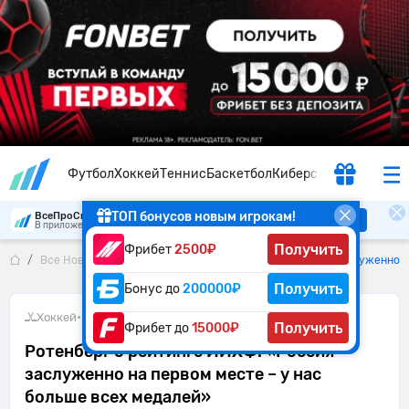
Футбол
Хоккей
Теннис
Баскетбол
Киберспорт
ТОП бонусов новым игрокам!
ВсеПроСпорт
Скачать
В приложении удобнее
Получить
Фрибет
2500₽
Все Новости
Ротенберг о рейтинге ИИХФ: «Россия заслуженно н
Получить
Бонус до
200000₽
Хоккей
•
09.06.2026
Получить
Фрибет до
15000₽
Ротенберг о рейтинге ИИХФ: «Россия
заслуженно на первом месте – у нас
больше всех медалей»