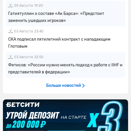
05 Августа
19:20
Гатиятуллин о составе «Ак Барса»: «Предстоит
заменить ушедших игроков»
03 Августа
23:40
СКА подписал пятилетний контракт с нападающим
Глотовым
03 Августа
22:55
Фетисов: «России нужно менять подход к работе с IIHF и
представителей в федерации»
Больше новостей