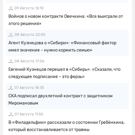
09 Августа
16:10
Войнов о новом контракте Овечкина: «Все выиграли от
этого решения»
08 Августа
22:00
Агент Кузнецова о «Сибири»: «Финансовый фактор
имел значение – нужно кормить семью»
08 Августа
17:06
Евгений Кузнецов перешел в «Сибирь»: «Сказали, что
следующее подписание – это ферзь»
07 Августа
18:35
СКА подписал двухлетний контракт с защитником
Миромановым
07 Августа
11:50
В «Филадельфии» рассказали о состоянии Гребёнкина,
который восстанавливается от травмы