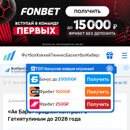
Футбол
Хоккей
Теннис
Баскетбол
Киберспорт
ТОП бонусов новым игрокам!
ВсеПроСпорт
Скачать
В приложении удобнее
Получить
Бонус до
200000₽
Все Новости
«Ак Барс» продлил контракт с Гатиятулиным до 202
Получить
Фрибет
10000₽
Хоккей
•
11.06.2026
2 мин.
Получить
Фрибет
2500₽
«Ак Барс» продлил контракт с
Гатиятулиным до 2028 года