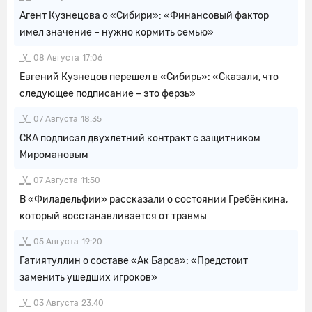
Агент Кузнецова о «Сибири»: «Финансовый фактор
имел значение – нужно кормить семью»
08 Августа
17:06
Евгений Кузнецов перешел в «Сибирь»: «Сказали, что
следующее подписание – это ферзь»
07 Августа
18:35
СКА подписал двухлетний контракт с защитником
Миромановым
07 Августа
11:50
В «Филадельфии» рассказали о состоянии Гребёнкина,
который восстанавливается от травмы
05 Августа
19:20
Гатиятуллин о составе «Ак Барса»: «Предстоит
заменить ушедших игроков»
03 Августа
23:40