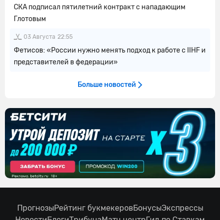
СКА подписал пятилетний контракт с нападающим
Глотовым
03 Августа
22:55
Фетисов: «России нужно менять подход к работе с IIHF и
представителей в федерации»
Больше новостей
Прогнозы
Рейтинг букмекеров
Бонусы
Экспрессы
Новости
Блоги
Трибуна
Матч центр
Гид по Ставкам