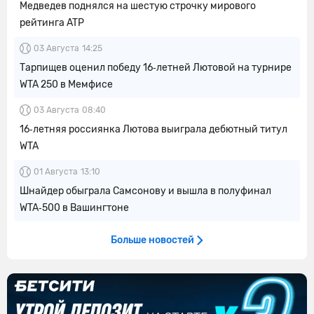
Медведев поднялся на шестую строчку мирового
рейтинга ATP
03 Августа
14:25
Тарпищев оценил победу 16‑летней Лютовой на турнире
WTA 250 в Мемфисе
03 Августа
08:40
16‑летняя россиянка Лютова выиграла дебютный титул
WTA
01 Августа
13:10
Шнайдер обыграла Самсонову и вышла в полуфинал
WTA‑500 в Вашингтоне
Больше новостей