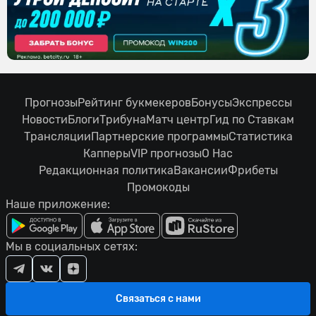
Прогнозы
Рейтинг букмекеров
Бонусы
Экспрессы
Новости
Блоги
Трибуна
Матч центр
Гид по Ставкам
Трансляции
Партнерские программы
Статистика
Капперы
VIP прогнозы
О Нас
Редакционная политика
Вакансии
Фрибеты
Промокоды
Наше приложение:
Мы в социальных сетях:
Связаться с нами