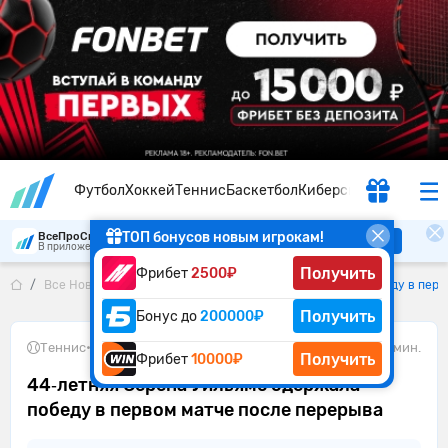
Футбол
Хоккей
Теннис
Баскетбол
Киберспорт
ТОП бонусов новым игрокам!
ВсеПроСпорт
Скачать
В приложении удобнее
Получить
Фрибет
2500₽
Все Новости
44‑летняя Серена Уильямс одержала победу в перв
Получить
Бонус до
200000₽
Теннис
•
10.06.2026
1 мин.
Получить
Фрибет
10000₽
44‑летняя Серена Уильямс одержала
победу в первом матче после перерыва