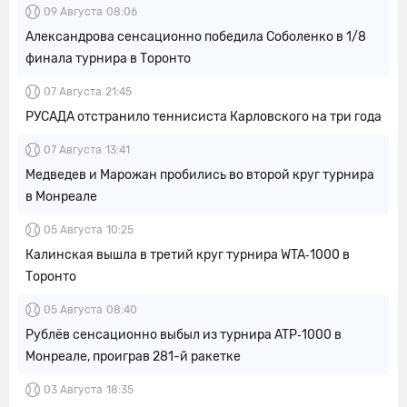
09 Августа
08:06
Александрова сенсационно победила Соболенко в 1/8
финала турнира в Торонто
07 Августа
21:45
РУСАДА отстранило теннисиста Карловского на три года
07 Августа
13:41
Медведев и Марожан пробились во второй круг турнира
в Монреале
05 Августа
10:25
Калинская вышла в третий круг турнира WTA‑1000 в
Торонто
05 Августа
08:40
Рублёв сенсационно выбыл из турнира ATP‑1000 в
Монреале, проиграв 281-й ракетке
03 Августа
18:35