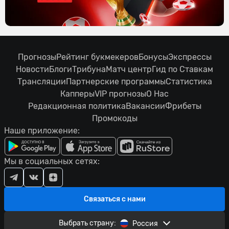
Прогнозы
Рейтинг букмекеров
Бонусы
Экспрессы
Новости
Блоги
Трибуна
Матч центр
Гид по Ставкам
Трансляции
Партнерские программы
Статистика
Капперы
VIP прогнозы
О Нас
Редакционная политика
Вакансии
Фрибеты
Промокоды
Наше приложение:
Мы в социальных сетях:
Связаться с нами
Выбрать страну:
Россия