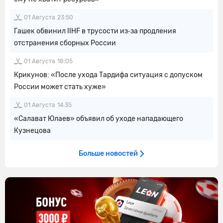
01 Августа
23:50
Гашек обвинил IIHF в трусости из‑за продления
отстранения сборных России
01 Августа
18:05
Крикунов: «После ухода Тардифа ситуация с допуском
России может стать хуже»
01 Августа
14:35
«Салават Юлаев» объявил об уходе нападающего
Кузнецова
Больше новостей