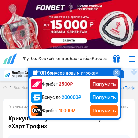
Футбол
Хоккей
Теннис
Баскетбол
Киберспорт
ТОП бонусов новым игрокам!
ВсеПроСпорт
Скачать
В приложении удобнее
Получить
Фрибет
2500₽
Все Новости
Крикунов: «Кучеров честно заслужил «Харт Трофи
Получить
Бонус до
200000₽
Хоккей
•
12.06.2026
2 мин.
Получить
Фрибет
10000₽
Крикунов: «Кучеров честно заслужил
«Харт Трофи»