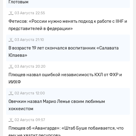
Глотовым
03 Августа
22:55
Фетисов: «России нужно менять подход к работе с IIHF и
представителей в федерации»
03 Августа
21:10
В возрасте 19 лет скончался воспитанник «Салавата
Юлаева»
03 Августа
20:20
Плющев назвал ошибкой независимость КХЛ от ФХР и
ИИХФ
02 Августа
12:00
Овечкин назвал Марио Лемье своим любимым
хоккеистом
02 Августа
09:57
Плющев об «Авангарде»: «Штаб Буше побаивается, что
ему не хватит ресурсов»