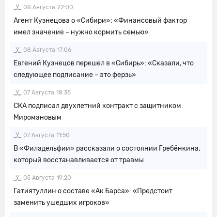
08 Августа
22:00
Агент Кузнецова о «Сибири»: «Финансовый фактор
имел значение – нужно кормить семью»
08 Августа
17:06
Евгений Кузнецов перешел в «Сибирь»: «Сказали, что
следующее подписание – это ферзь»
07 Августа
18:35
СКА подписал двухлетний контракт с защитником
Миромановым
07 Августа
11:50
В «Филадельфии» рассказали о состоянии Гребёнкина,
который восстанавливается от травмы
05 Августа
19:20
Гатиятуллин о составе «Ак Барса»: «Предстоит
заменить ушедших игроков»