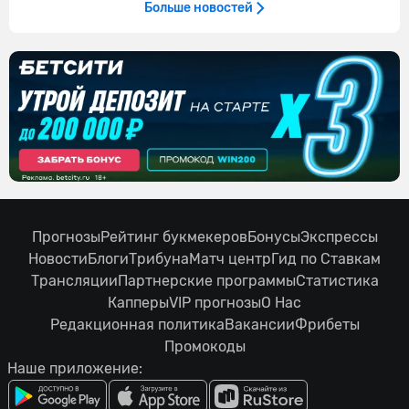
Больше новостей
Прогнозы
Рейтинг букмекеров
Бонусы
Экспрессы
Новости
Блоги
Трибуна
Матч центр
Гид по Ставкам
Трансляции
Партнерские программы
Статистика
Капперы
VIP прогнозы
О Нас
Редакционная политика
Вакансии
Фрибеты
Промокоды
Наше приложение: