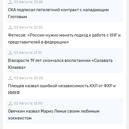
03 Августа
23:40
СКА подписал пятилетний контракт с нападающим
Глотовым
03 Августа
22:55
Фетисов: «России нужно менять подход к работе с IIHF и
представителей в федерации»
03 Августа
21:10
В возрасте 19 лет скончался воспитанник «Салавата
Юлаева»
03 Августа
20:20
Плющев назвал ошибкой независимость КХЛ от ФХР и
ИИХФ
02 Августа
12:00
Овечкин назвал Марио Лемье своим любимым
хоккеистом