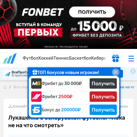
Футбол
Хоккей
Теннис
Баскетбол
Киберспорт
ТОП бонусов новым игрокам!
ВсеПроСпорт
Скачать
В приложении удобнее
Получить
Фрибет до
30 000₽
Все Новости
Лукашенко о белорусском футболе: «Пока не на что
Получить
Фрибет
2500₽
Хоккей
•
16.06.2026
1 мин.
Получить
Бонус до
200000₽
Лукашенко о белорусском футболе: «Пока
не на что смотреть»