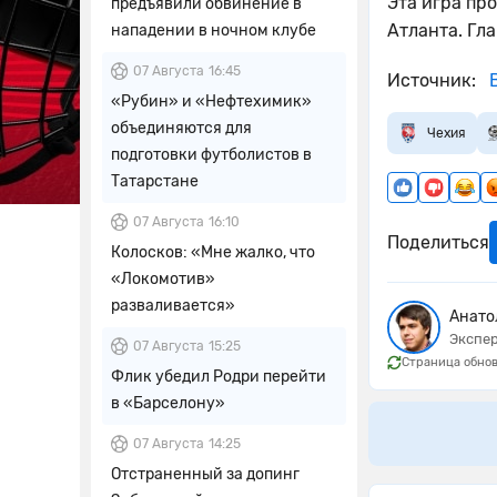
Эта игра пр
предъявили обвинение в
Атланта. Гл
нападении в ночном клубе
07 Августа
16:45
Источник:
В
«Рубин» и «Нефтехимик»
объединяются для
Чехия
подготовки футболистов в
Татарстане
07 Августа
16:10
Поделиться
Колосков: «Мне жалко, что
«Локомотив»
разваливается»
Анато
Экспер
07 Августа
15:25
Страница обнов
Флик убедил Родри перейти
в «Барселону»
07 Августа
14:25
Отстраненный за допинг