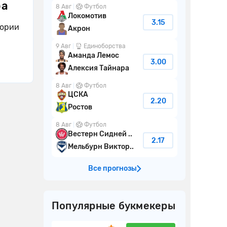
ра
8 Авг
Футбол
Локомотив
3.15
тории
Акрон
9 Авг
Единоборства
Аманда Лемос
3.00
Алексия Тайнара
8 Авг
Футбол
ЦСКА
2.20
Ростов
8 Авг
Футбол
Вестерн Сидней ..
2.17
Мельбурн Виктор..
Все прогнозы
Популярные букмекеры