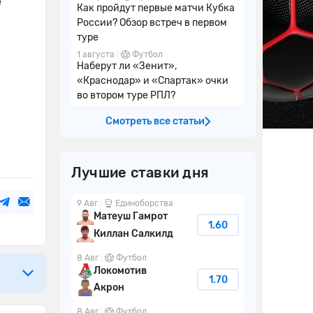
е
Как пройдут первые матчи Кубка
России? Обзор встреч в первом
туре
1 августа
Футбол
Наберут ли «Зенит»,
«Краснодар» и «Спартак» очки
во втором туре РПЛ?
Смотреть все статьи
Лучшие ставки дня
9 Авг
Единоборства
Матеуш Гамрот
1.60
Киллан Салкилд
8 Авг
Футбол
Локомотив
1.70
Акрон
8 Авг
Футбол