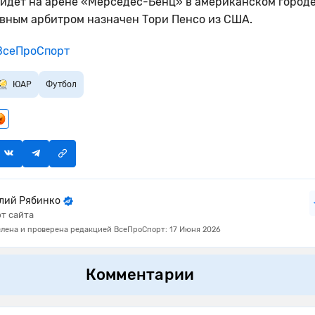
ойдет на арене «Мерседес-Бенц» в американском город
авным арбитром назначен Тори Пенсо из США.
сеПроСпорт
ЮАР
Футбол
лий Рябинко
т сайта
лена и проверена редакцией ВсеПроСпорт: 17 Июня 2026
Комментарии