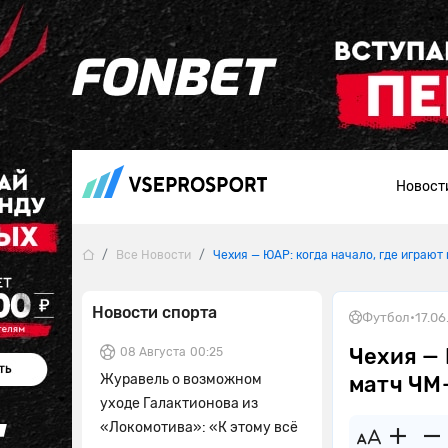
Новост
Все Новости
Чехия — ЮАР: когда начало, где играют
Новости спорта
Футбол
•
17.06
Чехия — 
08 Августа
00:25
Журавель о возможном
матч ЧМ
уходе Галактионова из
«Локомотива»: «К этому всё