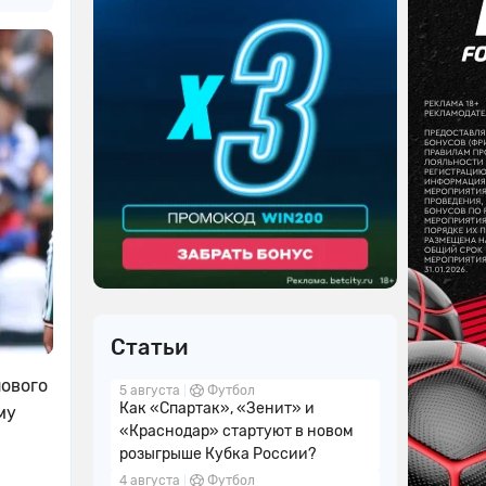
Статьи
пового
5 августа
Футбол
Как «Спартак», «Зенит» и
му
«Краснодар» стартуют в новом
розыгрыше Кубка России?
4 августа
Футбол