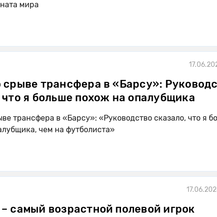
ната мира
17.06.20
о срыве трансфера в «Барсу»: Руковод
 что я больше похож на опалубщика
ыве трансфера в «Барсу»: «Руководство сказало, что я б
алубщика, чем на футболиста»
17.06.202
 – самый возрастной полевой игрок