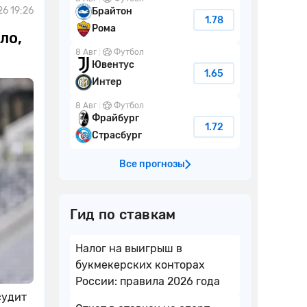
26 19:26
Брайтон
1.78
Рома
ло,
8 Авг
Футбол
Ювентус
1.65
Интер
8 Авг
Футбол
Фрайбург
1.72
Страсбург
Все прогнозы
Гид по ставкам
Налог на выигрыш в
букмекерских конторах
России: правила 2026 года
судит