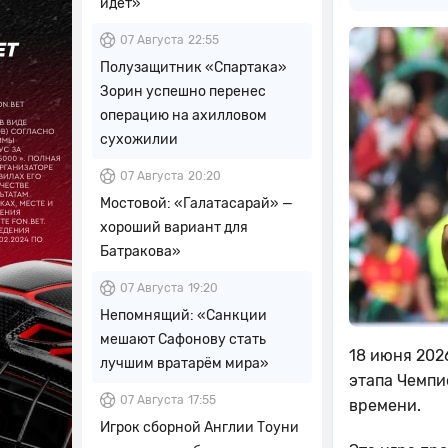
идет»
07 Августа
22:55
Полузащитник «Спартака»
Зорин успешно перенес
операцию на ахилловом
сухожилии
07 Августа
20:20
Мостовой: «Галатасарай» —
хороший вариант для
Батракова»
07 Августа
19:20
Непомнящий: «Санкции
мешают Сафонову стать
18 июня 202
лучшим вратарём мира»
этапа Чемпи
07 Августа
17:55
времени.
Игрок сборной Англии Тоуни