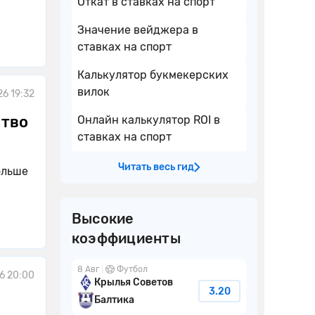
Откат в ставках на спорт
Значение вейджера в
ставках на спорт
Калькулятор букмекерских
вилок
26 19:32
ство
Онлайн калькулятор ROI в
ставках на спорт
Читать весь гид
ольше
Высокие
коэффициенты
8 Авг
Футбол
6 20:00
Крылья Советов
3.20
Балтика