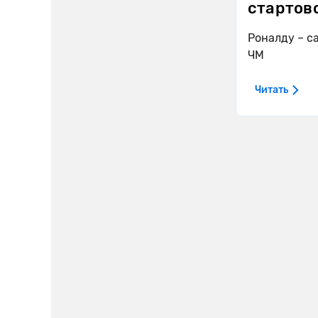
стартов
Роналду – с
ЧМ
Читать