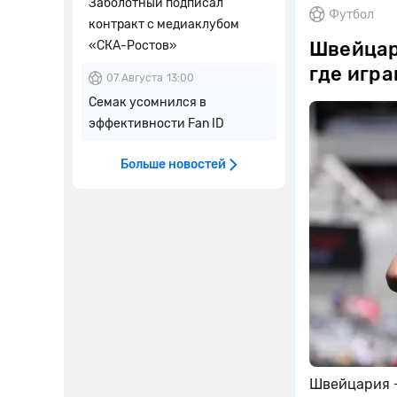
Заболотный подписал
Футбол
контракт с медиаклубом
Швейцари
«СКА-Ростов»
где игра
07 Августа
13:00
Семак усомнился в
эффективности Fan ID
Больше новостей
Швейцария —