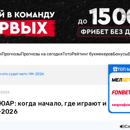
и
Прогнозы
Прогнозы на сегодня
Тото
Рейтинг букмекеров
Бонусы
ТОП б
 и кто судит матч ЧМ-2026
.2026
ЮАР: когда начало, где играют и кто с
-2026
Сл