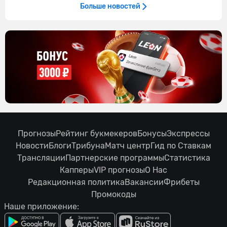
Больше новостей
Прогнозы
Рейтинг букмекеров
Бонусы
Экспрессы
Новости
Блоги
Трибуна
Матч центр
Гид по Ставкам
Трансляции
Партнерские программы
Статистика
Капперы
VIP прогнозы
О Нас
Редакционная политика
Вакансии
Фрибеты
Промокоды
Наше приложение: