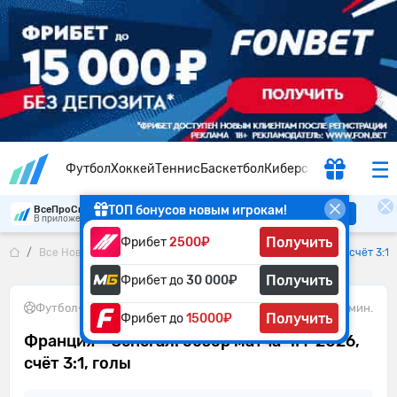
Футбол
Хоккей
Теннис
Баскетбол
Киберспорт
ТОП бонусов новым игрокам!
ВсеПроСпорт
Скачать
В приложении удобнее
Получить
Фрибет
2500₽
Все Новости
Франция – Сенегал: обзор матча ЧМ-2026, счёт 3:1,
Получить
Фрибет до
30 000₽
Футбол
•
17.06.2026
2 мин.
Получить
Фрибет до
15000₽
Франция – Сенегал: обзор матча ЧМ-2026,
счёт 3:1, голы