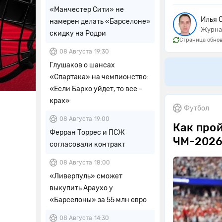
«Манчестер Сити» не
Илья 
намерен делать «Барселоне»
Журна
скидку на Родри
Страница обнов
08 Августа
19:30
Глушаков о шансах
«Спартака» на чемпионство:
«Если Барко уйдет, то все –
крах»
Футбол
08 Августа
19:00
Как про
Ферран Торрес и ПСЖ
ЧМ-2026
согласовали контракт
08 Августа
18:00
«Ливерпуль» сможет
выкупить Араухо у
«Барселоны» за 55 млн евро
08 Августа
14:30