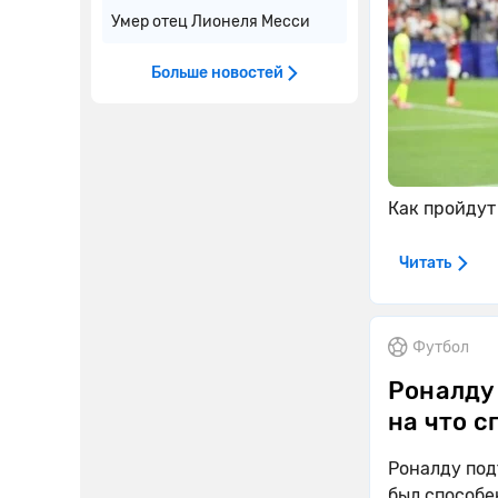
Умер отец Лионеля Месси
Больше новостей
Как пройдут
Читать
Футбол
Роналду 
на что с
Роналду подт
был способе