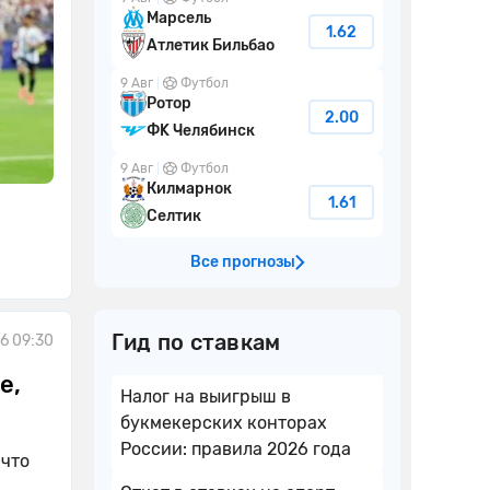
Марсель
1.62
Атлетик Бильбао
9 Авг
Футбол
Ротор
2.00
ФK Челябинск
9 Авг
Футбол
Килмарнок
1.61
Селтик
Все прогнозы
Гид по ставкам
6 09:30
е,
Налог на выигрыш в
букмекерских конторах
России: правила 2026 года
 что