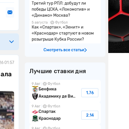
Третий тур РПЛ: добудут ли
победы ЦСКА, «Локомотив» и
«Динамо» Москва?
5 августа
Футбол
Как «Спартак», «Зенит» и
«Краснодар» стартуют в новом
розыгрыше Кубка России?
Смотреть все статьи
26 01:57
Лучшие ставки дня
нала
9 Авг
Футбол
Бенфика
1.76
Академику де Ви..
9 Авг
Футбол
Спартак
2.14
Краснодар
9 Авг
Футбол