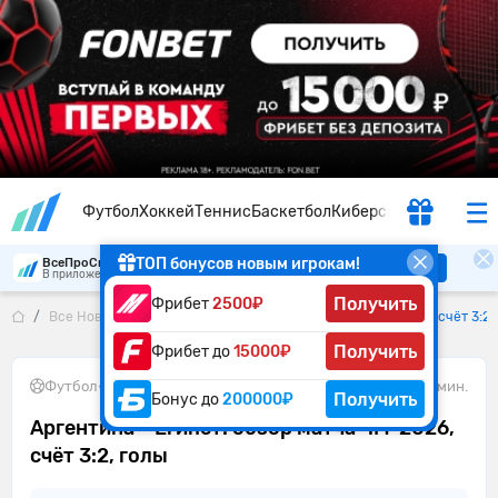
Футбол
Хоккей
Теннис
Баскетбол
Киберспорт
ТОП бонусов новым игрокам!
ВсеПроСпорт
Скачать
В приложении удобнее
Получить
Фрибет
2500₽
Все Новости
Аргентина – Египет: обзор матча ЧМ-2026, счёт 3:2,
Получить
Фрибет до
15000₽
Футбол
•
08.07.2026
2 мин.
Получить
Бонус до
200000₽
Аргентина – Египет: обзор матча ЧМ-2026,
счёт 3:2, голы