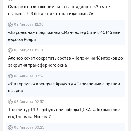
Смолов о возвращении пива на стадионы: «За матч
выпьешь 2-3 бокала, и что, накидаешься?»
08 Августа
12:00
«Барселона» предложила «Манчестер Сити» 45+15 млн
евро за Родри
08 Августа
11:00
Алонсо хочет сократить состав «Челси» на 16 игроков до
закрытия трансферного окна
08 Августа
09:37
«Ливерпуль» арендует Араухо у «Барселоны» с правом
выкупа
08 Августа
02:57
Третий тур РПЛ: добудут ли победы ЦСКА, «Локомотив»
и «Динамо» Москва?
08 Августа
00:25