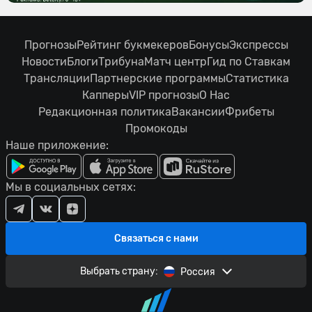
Прогнозы
Рейтинг букмекеров
Бонусы
Экспрессы
Новости
Блоги
Трибуна
Матч центр
Гид по Ставкам
Трансляции
Партнерские программы
Статистика
Капперы
VIP прогнозы
О Нас
Редакционная политика
Вакансии
Фрибеты
Промокоды
Наше приложение:
Мы в социальных сетях:
Связаться с нами
Выбрать страну:
Россия