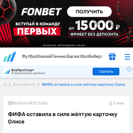
Футбол
Хоккей
Теннис
Баскетбол
Киберспорт
ВсеПроСпорт
Скачать
В приложении удобнее
Все Новости
ФИФА оставила в силе жёлтую карточку Олисе
Футбол
•
09.07.2026
2 мин.
ФИФА оставила в силе жёлтую карточку
Олисе