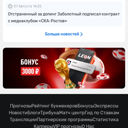
07 Августа
14:25
Отстраненный за допинг Заболотный подписал контракт
с медиаклубом «СКА-Ростов»
Больше новостей
Прогнозы
Рейтинг букмекеров
Бонусы
Экспрессы
Новости
Блоги
Трибуна
Матч центр
Гид по Ставкам
Трансляции
Партнерские программы
Статистика
Капперы
VIP прогнозы
О Нас