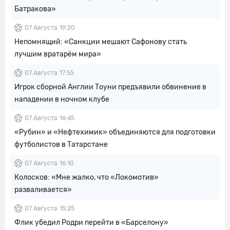
Батракова»
07 Августа
19:20
Непомнящий: «Санкции мешают Сафонову стать
лучшим вратарём мира»
07 Августа
17:55
Игрок сборной Англии Тоуни предъявили обвинение в
нападении в ночном клубе
07 Августа
16:45
«Рубин» и «Нефтехимик» объединяются для подготовки
футболистов в Татарстане
07 Августа
16:10
Колосков: «Мне жалко, что «Локомотив»
разваливается»
07 Августа
15:25
Флик убедил Родри перейти в «Барселону»