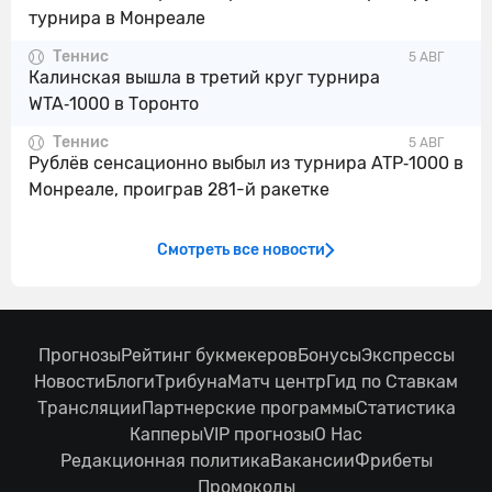
турнира в Монреале
Теннис
5 АВГ
Калинская вышла в третий круг турнира
WTA‑1000 в Торонто
Теннис
5 АВГ
Рублёв сенсационно выбыл из турнира ATP‑1000 в
Монреале, проиграв 281-й ракетке
Смотреть все новости
Прогнозы
Рейтинг букмекеров
Бонусы
Экспрессы
Новости
Блоги
Трибуна
Матч центр
Гид по Ставкам
Трансляции
Партнерские программы
Статистика
Капперы
VIP прогнозы
О Нас
Редакционная политика
Вакансии
Фрибеты
Промокоды