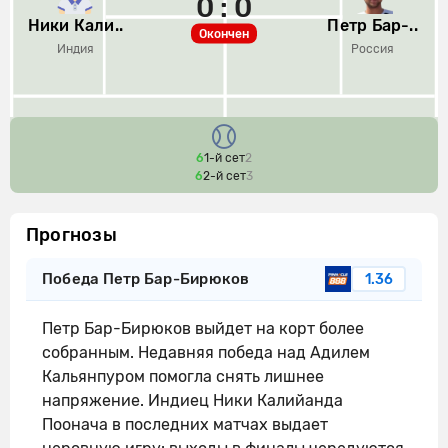
0 : 0
Ники Кали..
Петр Бар-..
Окончен
Индия
Россия
6
1-й сет
2
6
2-й сет
3
Прогнозы
Победа Петр Бар-Бирюков
1.36
Петр Бар-Бирюков выйдет на корт более
собранным. Недавняя победа над Адилем
Кальянпуром помогла снять лишнее
напряжение. Индиец Ники Калийанда
Поонача в последних матчах выдает