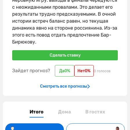
неровную игру: выходы в финалы чередуются
с неожиданными провалами. Это делает его
результаты трудно предсказуемыми. В очной
истории встреч баланс равен, но текущая
динамика явно на стороне россиянина. Из-за
этого есть повод отдать предпочтение Бар-
Бирюкову.
Сделать ставку
Зайдет прогноз?
Да
0%
Нет
0%
0 голосов
Смотреть все прогнозы
Итого
Дома
В гостях