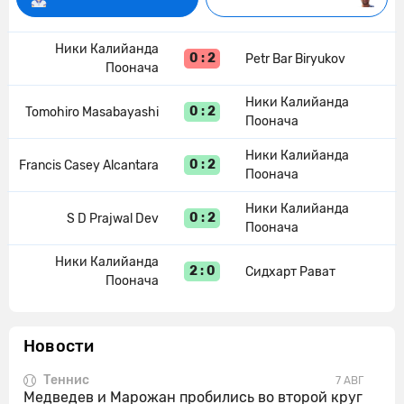
Ники Калийанда
0 : 2
Petr Bar Biryukov
Поонача
Ники Калийанда
0 : 2
Tomohiro Masabayashi
Поонача
Ники Калийанда
0 : 2
Francis Casey Alcantara
Поонача
Ники Калийанда
0 : 2
S D Prajwal Dev
Поонача
Ники Калийанда
2 : 0
Сидхарт Рават
Поонача
Новости
Теннис
7 АВГ
Медведев и Марожан пробились во второй круг