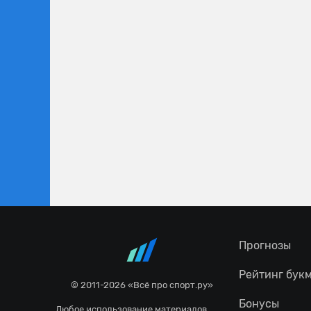
Прогнозы
Рейтинг бук
© 2011-2026 «Всё про спорт.ру»
Бонусы
Любое использование материалов