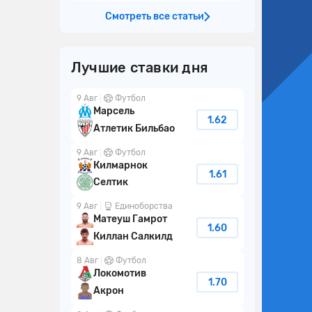
Смотреть все статьи
Лучшие ставки дня
9 Авг
Футбол
Марсель
1.62
Атлетик Бильбао
9 Авг
Футбол
Килмарнок
1.61
Селтик
9 Авг
Единоборства
Матеуш Гамрот
1.60
Киллан Салкилд
8 Авг
Футбол
Локомотив
1.70
Акрон