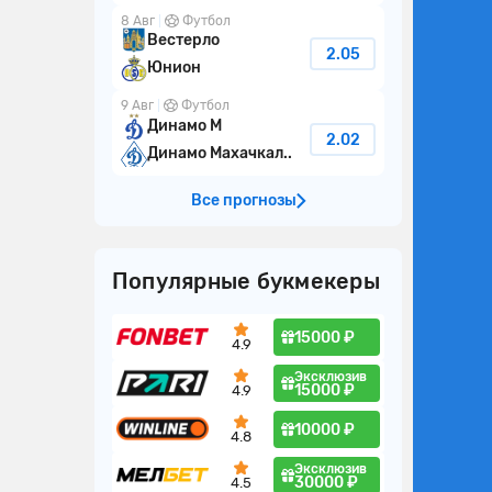
8 Авг
Футбол
Вестерло
2.05
Юнион
9 Авг
Футбол
Динамо М
2.02
Динамо Махачкал..
Все прогнозы
Популярные букмекеры
15000 ₽
4.9
Эксклюзив
15000 ₽
4.9
10000 ₽
4.8
Эксклюзив
30000 ₽
4.5