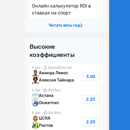
Онлайн калькулятор ROI в
ставках на спорт
Читать весь гид
Высокие
коэффициенты
9 Авг
Единоборства
Аманда Лемос
3.00
Алексия Тайнара
9 Авг
Футбол
Астана
2.25
Окжетпес
8 Авг
Футбол
ЦСКА
2.20
Ростов