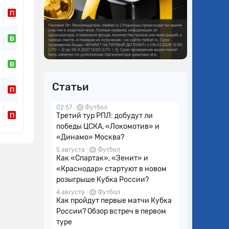
П
В
В
Статьи
П
02:57
Футбол
П
Третий тур РПЛ: добудут ли
победы ЦСКА, «Локомотив» и
«Динамо» Москва?
5 августа
Футбол
Как «Спартак», «Зенит» и
«Краснодар» стартуют в новом
розыгрыше Кубка России?
4 августа
Футбол
Как пройдут первые матчи Кубка
России? Обзор встреч в первом
туре