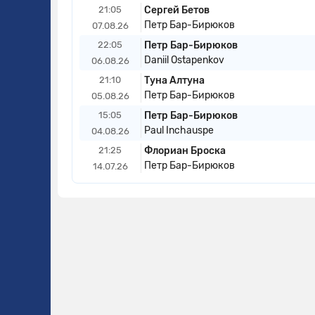
21:05
Сергей Бетов
Петр Бар-Бирюков
07.08.26
22:05
Петр Бар-Бирюков
Daniil Ostapenkov
06.08.26
21:10
Туна Алтуна
Петр Бар-Бирюков
05.08.26
15:05
Петр Бар-Бирюков
Paul Inchauspe
04.08.26
21:25
Флориан Броска
Петр Бар-Бирюков
14.07.26