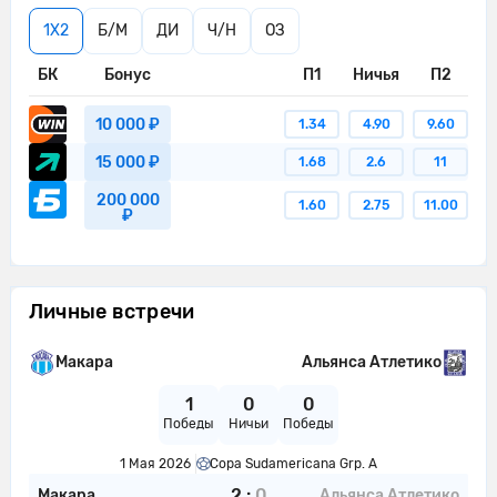
1X2
Б/М
ДИ
Ч/Н
ОЗ
БК
Бонус
П1
Ничья
П2
10 000 ₽
1.34
4.90
9.60
15 000 ₽
1.68
2.6
11
200 000
1.60
2.75
11.00
₽
Личные встречи
Макара
Альянса Атлетико
1
0
0
Победы
Ничьи
Победы
1 Мая 2026
Copa Sudamericana Grp. A
2
:
0
Макара
Альянса Атлетико