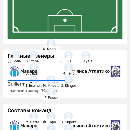
R. Rodriguez
Главные тренеры
Д. Боланьос
S. Etchebarne
J. Luis Marrufo
L. Ayala
Макара
Альянса Атлетико
J. Cazares
M. Tello
Guillermo Sanguinetti
T. Espinoza
М. Миранда
J. Klinger
Главный тренер “Макара”
F. Posse
Составы команд
M. Barreda
Ф. Коронел
С. Кирога
Макара
Альянса Атлетико