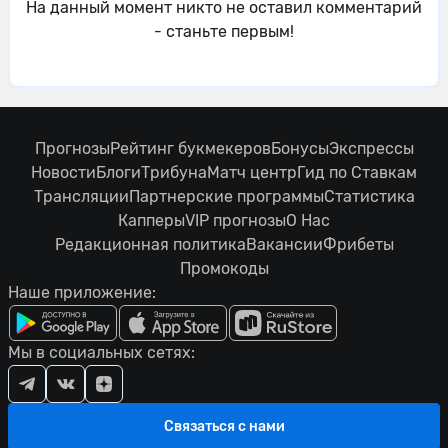
На данный момент никто не оставил комментарий
- станьте первым!
Прогнозы
Рейтинг букмекеров
Бонусы
Экспрессы
Новости
Блоги
Трибуна
Матч центр
Гид по Ставкам
Трансляции
Партнерские программы
Статистика
Капперы
VIP прогнозы
О Нас
Редакционная политика
Вакансии
Фрибеты
Промокоды
Наше приложение:
Мы в социальных сетях:
Связаться с нами