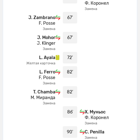
Ф. Коронел
Mariano Barreda уходит с поля.
90'
Замена
Cristian Penilla выходит вместо него
J. Zambrano
67'
F. Posse
Вот и все! Рефери свистит
90'
Замена
финальный свисток
J. Mohor
67'
J. Klinger
Замена
L. Ayala
72'
Желтая карточка
L. Ferro
82'
F. Posse
Замена
T. Chamba
82'
М. Миранда
Замена
86'
Х. Муньос
Ф. Коронел
Замена
90'
C. Penilla
Замена