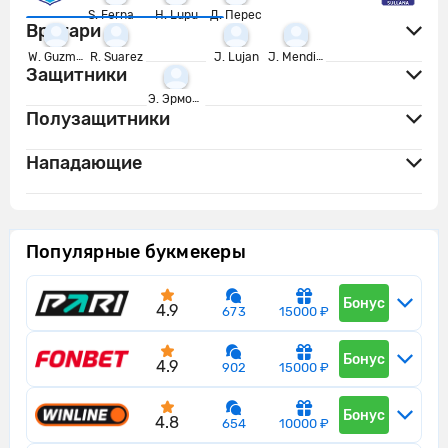
S. Fernandez
H. Lupu
Д. Перес
Вратари
W. Guzman
R. Suarez
J. Lujan
J. Mendieta
Защитники
Э. Эрмоса
Полузащитники
Нападающие
Популярные букмекеры
Бонус
4.9
673
15000 ₽
Бонус
4.9
902
15000 ₽
Бонус
4.8
654
10000 ₽