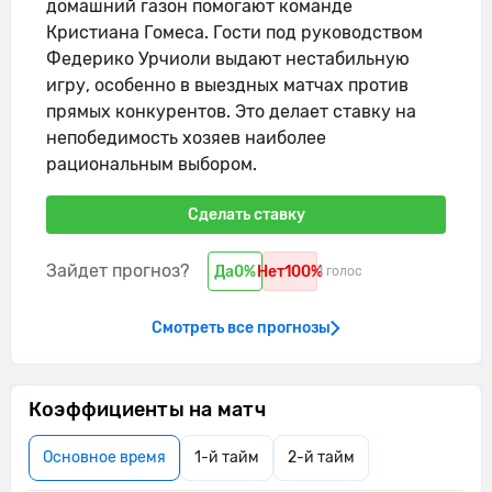
домашний газон помогают команде
Кристиана Гомеса. Гости под руководством
Федерико Урчиоли выдают нестабильную
игру, особенно в выездных матчах против
прямых конкурентов. Это делает ставку на
непобедимость хозяев наиболее
рациональным выбором.
Сделать ставку
Зайдет прогноз?
Да
0%
Нет
100%
1 голос
Смотреть все прогнозы
Коэффициенты на матч
Основное время
1-й тайм
2-й тайм