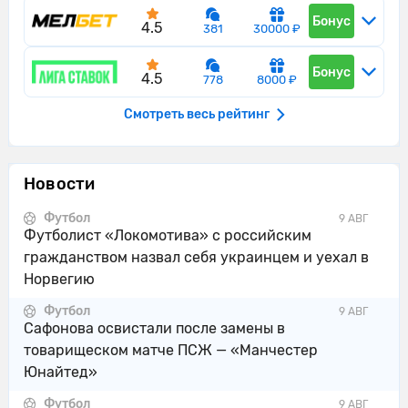
Бонус
4.5
381
30000 ₽
Бонус
4.5
778
8000 ₽
Смотреть весь рейтинг
Новости
Футбол
9 АВГ
Футболист «Локомотива» с российским
гражданством назвал себя украинцем и уехал в
Норвегию
Футбол
9 АВГ
Сафонова освистали после замены в
товарищеском матче ПСЖ — «Манчестер
Юнайтед»
Футбол
9 АВГ