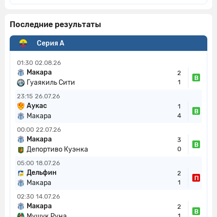
Последние результаты
Серия А
01:30
02.08.26
Макара
2
В
Гуаякиль Сити
1
23:15
26.07.26
Аукас
1
В
Макара
4
00:00
22.07.26
Макара
3
В
Депортиво Куэнка
0
05:00
18.07.26
Дельфин
2
П
Макара
1
02:30
14.07.26
Макара
2
В
Мушук Руна
1