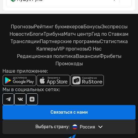
Прогнозы
Рейтинг букмекеров
Бонусы
Экспрессы
Новости
Блоги
Трибуна
Матч центр
Гид по Ставкам
Трансляции
Партнерские программы
Статистика
Капперы
VIP прогнозы
О Нас
Редакционная политика
Вакансии
Фрибеты
Промокоды
Наше приложение:
Мы в социальных сетях:
Связаться с нами
Выбрать страну:
Россия