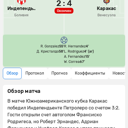
2 : 4
Индепендь..
Каракас
Окончен
Боливия
Венесуэла
R. Gonzalez
55’
R. Hernandez
4’
Д. Кристалдо
58’
L. Rodriguez
4’ (аг)
A. Fernandez
15’
W. Correa
67’
Обзор
Протокол
Прогноз
Коэффициенты
Новост
Обзор матча
В матче Южноамериканского кубка Каракас
победил Индепендьенте Петролеро со счетом 3:2.
Гости открыли счет автоголом Франсиско
Родригеса, но Роберт Эрнандес, Адриан