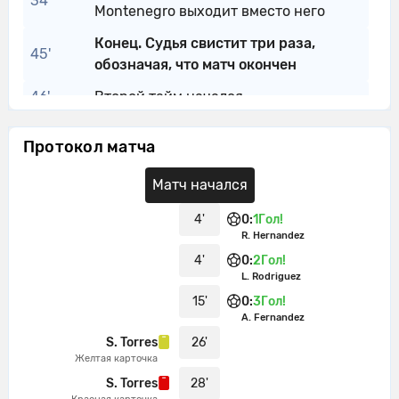
34'
Montenegro выходит вместо него
Конец. Судья свистит три раза,
45'
обозначая, что матч окончен
46'
Второй тайм начался
Михаэль Ковеа уходит с поля.
46'
Протокол матча
Lucciano Reinoso выходит вместо него
Густаво Кристальдо уходит с поля.
Матч начался
46'
Rodrigo Gonzalez выходит вместо него
4'
0
:
1
Гол!
Luis Rodriguez уходит с поля. Wagner
R. Hernandez
46'
выходит вместо него
4'
0
:
2
Гол!
L. Rodriguez
Г О О О О Л - Rodrigo Gonzalez бьет в
55'
15'
0
:
3
Гол!
цель!
A. Fernandez
Руди Кардосо сделал
S. Torres
26'
55'
Желтая карточка
результативную передачу.
S. Torres
28'
Желтую карточку получает Эдуардо