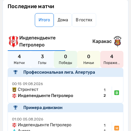
Последние матчи
Итого
Дома
В гостях
Индепендьенте
Каракас
Петролеро
4
3
0
0
4
Матчи
Голы
Победы
Ничьи
Пораже...
Профессиональная лига. Апертура
00:15
09.08.2026
Стронгест
1
В
Индепендьенте Петролеро
2
Примера дивизион
01:00
05.08.2026
Индепендьенте Петролеро
1
Н
1