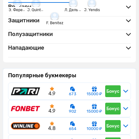
Вратари
Э. Ферейра
J. Quintero
Л. Дель Пино
J. Yendis
Защитники
F. Benitez
Полузащитники
Нападающие
Популярные букмекеры
Бонус
4.9
673
15000 ₽
Бонус
4.9
902
15000 ₽
Бонус
4.8
654
10000 ₽