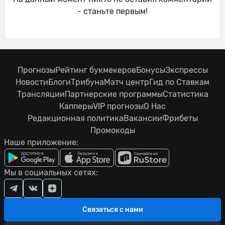
- станьте первым!
Прогнозы
Рейтинг букмекеров
Бонусы
Экспрессы
Новости
Блоги
Трибуна
Матч центр
Гид по Ставкам
Трансляции
Партнерские программы
Статистика
Капперы
VIP прогнозы
О Нас
Редакционная политика
Вакансии
Фрибеты
Промокоды
Наше приложение:
Мы в социальных сетях:
Связаться с нами