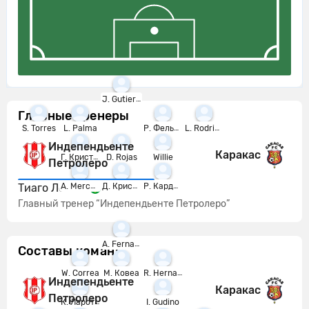
J. Gutierrez
Главные тренеры
S. Torres
L. Palma
Р. Фельчер
L. Rodriguez
Индепендьенте
Каракас
Г. Кристальдо
D. Rojas
Willie
Петролеро
Тиаго Лейтао
A. Mercado
Д. Кристалдо
Р. Кардосо
Главный тренер “Индепендьенте Петролеро”
A. Fernandez
Составы команд
W. Correa
М. Ковеа
R. Hernandez
Индепендьенте
Каракас
Петролеро
К. Ларотонда
I. Gudino