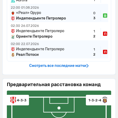
Aurora
22:00
01.08.2026
«Реал» Оруро
0
В
Индепендьенте Петролеро
3
02:30
26.07.2026
Индепендьенте Петролеро
1
П
Ориенте Петролеро
2
02:00
22.07.2026
Индепендьенте Петролеро
1
П
Реал Потоси
2
Смотреть все последние матчи
Предварительная расстановка команд
4-3-3
1-3-2-4