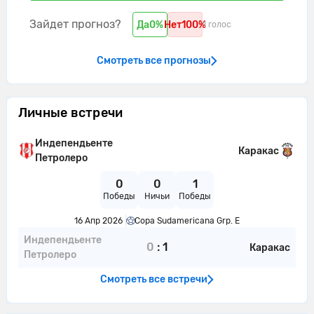
Зайдет прогноз?
Да
0%
Нет
100%
1 голос
Смотреть все прогнозы
Личные встречи
Индепендьенте
Каракас
Петролеро
0
0
1
Победы
Ничьи
Победы
16 Апр 2026
Copa Sudamericana Grp. E
Индепендьенте
0
:
1
Каракас
Петролеро
Смотреть все встречи