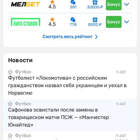
Бонус
4.5
381
30000 ₽
Бонус
4.5
778
8000 ₽
Смотреть весь рейтинг
Новости
Футбол
9 АВГ
Футболист «Локомотива» с российским
гражданством назвал себя украинцем и уехал в
Норвегию
Футбол
9 АВГ
Сафонова освистали после замены в
товарищеском матче ПСЖ — «Манчестер
Юнайтед»
Футбол
9 АВГ