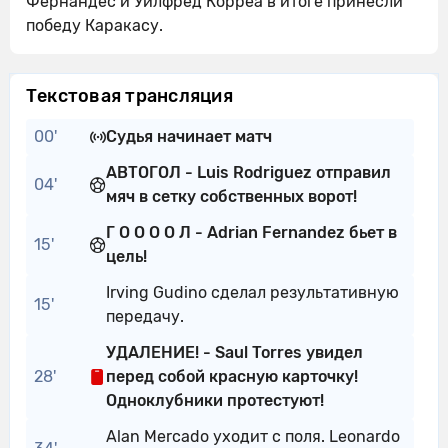
Фернандес и Уилфред Корреа в итоге принесли
победу Каракасу.
Текстовая трансляция
00'
Судья начинает матч
АВТОГОЛ - Luis Rodriguez отправил
04'
мяч в сетку собственных ворот!
Г О О О О Л - Adrian Fernandez бьет в
15'
цель!
Irving Gudino сделал результативную
15'
передачу.
УДАЛЕНИЕ! - Saul Torres увидел
28'
перед собой красную карточку!
Одноклубники протестуют!
Alan Mercado уходит с поля. Leonardo