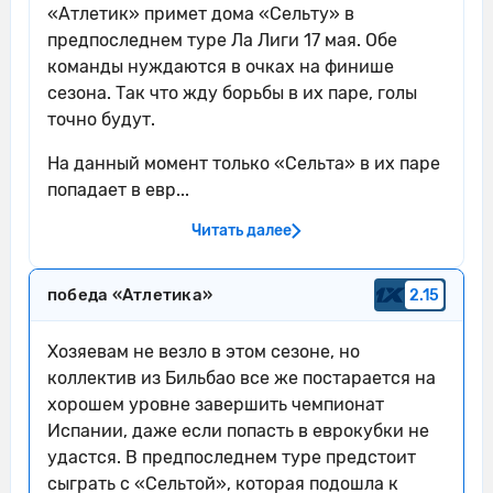
«Атлетик» примет дома «Сельту» в
Атлетик Бильбао пытается что-то
предпоследнем туре Ла Лиги 17 мая. Обе
08'
создать.
команды нуждаются в очках на финише
сезона. Так что жду борьбы в их паре, голы
Ионуц Андрей Раду из команды
точно будут.
08'
Сельта перехватывает навес,
направленный в сторону штрафной.
На данный момент только «Сельта» в их паре
попадает в евр...
08'
Сельта пытается что-то создать.
Унаи Симон взял и забрал мяч на
Читать далее
08'
выходе
победа «Атлетика»
2.15
Унаи Гомес выиграл воздушное
09'
противоборство у Javi Rodriguez.
Хозяевам не везло в этом сезоне, но
Безумный фол. Йерай Альварес грубо
коллектив из Бильбао все же постарается на
09'
играет против соперника. Пострадал
хорошем уровне завершить чемпионат
Борха Иглесиас
Испании, даже если попасть в еврокубки не
Контроль мяча: Атлетик Бильбао: 43%,
удастся. В предпоследнем туре предстоит
10'
Сельта: 57%.
сыграть с «Сельтой», которая подошла к