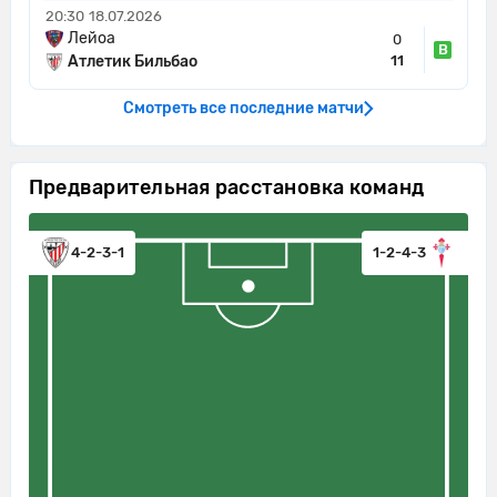
19'
Удар от ворот произведет Сельта
20:30
18.07.2026
Лейоа
0
20'
Сельта контролирует мяч.
В
Атлетик Бильбао
11
Йерай Альварес ослабляет давление,
20'
Смотреть все последние матчи
выбив мяч.
Контроль мяча: Атлетик Бильбао: 56%,
20'
Сельта: 44%.
Предварительная расстановка команд
20'
Атлетик Бильбао контролирует мяч.
4-2-3-1
1-2-4-3
Андони Горосабель из команды
Атлетик Бильбао своей передачей
21'
успешно находит партнера по
команде в штрафной.
Шанс! Горка Гурусета из команды
21'
Атлетик Бильбао пробил головой, но
мимо
21'
Удар от ворот произведет Сельта