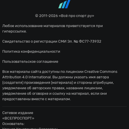
Хорошую попытку сделал Унаи Гомес.
38'
Удар в створ, но вратарь начеку
© 2011-2026 «Всё про спорт.ру»
Унаи Гомес навешивает с левого
Любое использование материалов приветствуется при
38'
углового, но неудачно - мяч уходит за
гиперссылке.
предел поля.
Свидетельство о регистрации СМИ Эл. № ФС77-73932
Ионуц Андрей Раду из команды
Политика конфиденциальности
38'
Сельта перехватывает навес,
направленный в сторону штрафной.
Пользовательское соглашение
Судья сигнализирует, что Юри
Все материалы сайта доступны по лицензии
Creative Commons
Attribution 4.0 International
. Вы должны указать имя автора
38'
Берчиче из команды Сельта поставил
(создателя) произведения (материала) и стороны атрибуции,
подножку. Пострадал Хавьер Руэда
уведомление об авторских правах, название лицензии,
уведомление об оговорке и ссылку на материал, если они
Желтую карточку получает Юри
38'
предоставлены вместе с материалом.
Берчиче
Игра остановлена, так как один из
Сетевое издание
40'
«ВСЕПРОСПОРТ»
игроков лежит на поле.
Основатель: