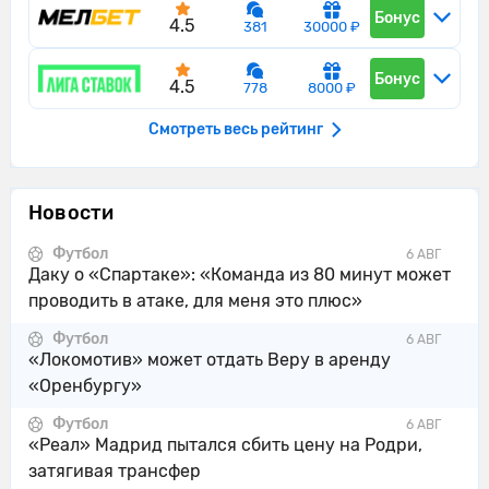
Бонус
4.5
381
30000 ₽
Сельта совершает вбрасывание на
32'
своей половине поля
Бонус
4.5
778
8000 ₽
Сельта совершает вбрасывание на
32'
половине поля противника
Смотреть весь рейтинг
Сельта совершает вбрасывание на
32'
половине поля противника
Новости
Судья сигнализирует, что Виллиот
Футбол
Сведберг из команды Сельта
6 АВГ
32'
Даку о «Спартаке»: «Команда из 80 минут может
поставил подножку. Пострадал
проводить в атаке, для меня это плюс»
Андони Горосабель
Футбол
6 АВГ
Атлетик Бильбао пытается что-то
«Локомотив» может отдать Веру в аренду
32'
создать.
«Оренбургу»
Сельта совершает вбрасывание на
Футбол
33'
6 АВГ
своей половине поля
«Реал» Мадрид пытался сбить цену на Родри,
затягивая трансфер
34'
Сельта контролирует мяч.