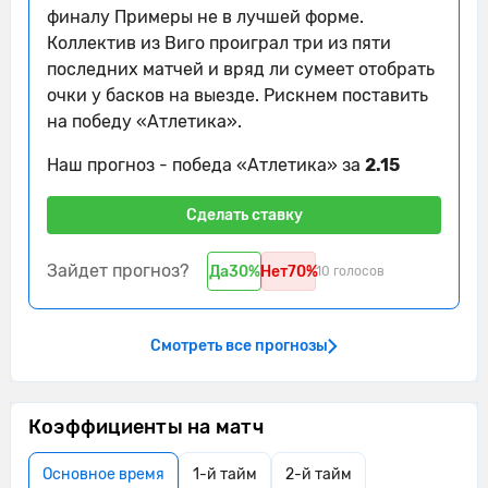
финалу Примеры не в лучшей форме.
Игра остановлена, так как один из
10'
Коллектив из Виго проиграл три из пяти
игроков лежит на поле.
последних матчей и вряд ли сумеет отобрать
10'
Матч возобновится спорным мячом
очки у басков на выезде. Рискнем поставить
на победу «Атлетика».
Судья сигнализирует, что Алекс
Беренгер из команды Сельта
Наш прогноз - победа «Атлетика» за
2.15
10'
поставил подножку. Пострадал
Хавьер Руэда
Сделать ставку
10'
Сельта контролирует мяч.
Зайдет прогноз?
Да
30%
Нет
70%
10 голосов
Безумный фол. Хавьер Руэда грубо
10'
играет против соперника. Пострадал
Йерай Альварес
Смотреть все прогнозы
Хавьер Руэда совершает грубый фол
10'
на сопернике и получает
Коэффициенты на матч
предупреждение
Игра остановлена, так как один из
Основное время
1-й тайм
2-й тайм
12'