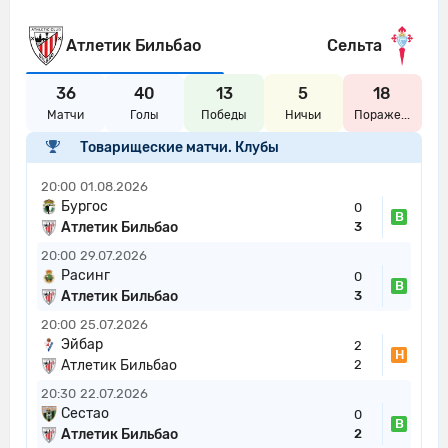
17'
офсайде
Атлетик Бильбао
Сельта
Атлетик Бильбао пытается что-то
17'
создать.
36
40
13
5
18
Сельта совершает вбрасывание на
Матчи
Голы
Победы
Ничьи
Пораже...
17'
своей половине поля
Товарищеские матчи. Клубы
Атлетик Бильбао пытается что-то
18'
20:00
01.08.2026
создать.
Бургос
0
В
Атлетик Бильбао
3
Fer Lopez из команды Сельта
18'
перехватывает навес, направленный
20:00
29.07.2026
Расинг
0
в сторону штрафной.
В
Атлетик Бильбао
3
Атлетик Бильбао совершает
20:00
25.07.2026
19'
вбрасывание на половине поля
Эйбар
2
Н
противника
Атлетик Бильбао
2
20:30
22.07.2026
Горка Гурусета не смог попасть в
19'
Сестао
0
створ ударом издали
В
Атлетик Бильбао
2