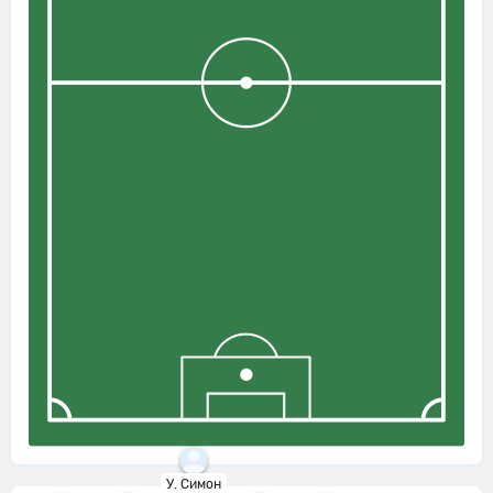
Атлетик Бильбао пытается что-то
21'
создать.
Сельта совершает вбрасывание на
21'
своей половине поля
Атлетик Бильбао пытается что-то
22'
создать.
Андони Горосабель из команды
Атлетик Бильбао своей передачей
22'
успешно находит партнера по
команде в штрафной.
Унаи Гомес нанес удар головой, но
22'
Ионуц Андрей Раду спокойно отбил
мяч.
Ионуц Андрей Раду делает
22'
важнейший сейв!
У. Симон