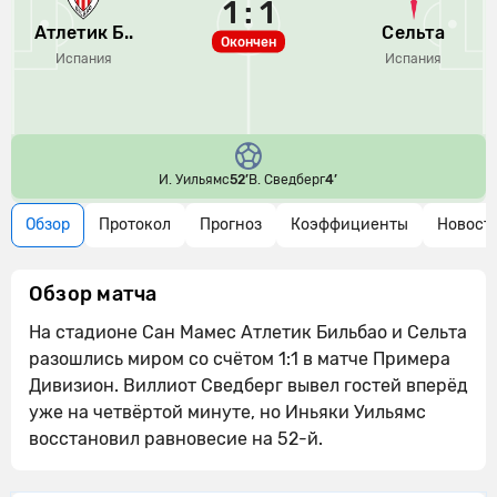
1 : 1
Атлетик Б..
Сельта
Окончен
Испания
Испания
И. Уильямс
52’
В. Сведберг
4’
Обзор
Протокол
Прогноз
Коэффициенты
Новост
Обзор матча
На стадионе Сан Мамес Атлетик Бильбао и Сельта
разошлись миром со счётом 1:1 в матче Примера
Дивизион. Виллиот Сведберг вывел гостей вперёд
уже на четвёртой минуте, но Иньяки Уильямс
восстановил равновесие на 52-й.