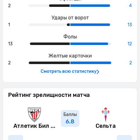
Ферран Хутгла
2
4
Атлетик Бильбао пытается что-то
27'
Удары от ворот
создать.
1
13
Илайш Мориба ослабляет давление,
27'
Фолы
выбив мяч.
13
12
Атлетик Бильбао совершает
Желтые карточки
27'
вбрасывание на половине поля
2
2
противника
Смотреть всю статистику
Атлетик Бильбао пытается что-то
28'
создать.
Рейтинг зрелищности матча
Юри Берчиче из команды Атлетик
Бильбао своей передачей успешно
28'
находит партнера по команде в
Баллы
штрафной.
6.8
Атлетик Бил ...
Сельта
Атлетик Бильбао пытается что-то
28'
создать.