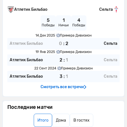
Хавьер Руэда из команды Сельта
Атлетик Бильбао
Сельта
15'
перехватывает навес, направленный
в сторону штрафной.
5
1
4
Победы
Ничьи
Победы
Контроль мяча: Атлетик Бильбао: 41%,
15'
Сельта: 59%.
14 Дек 2025
Примера Дивизион
0
:
2
Атлетик Бильбао
Сельта
15'
Атлетик Бильбао контролирует мяч.
19 Янв 2025
Примера Дивизион
Хавьер Руэда ослабляет давление,
16'
2
:
1
Атлетик Бильбао
Сельта
выбив мяч.
22 Сент 2024
Примера Дивизион
Атлетик Бильбао совершает
3
:
1
Атлетик Бильбао
Сельта
16'
вбрасывание на половине поля
противника
Смотреть все встречи
Атлетик Бильбао пытается что-то
16'
создать.
Последние матчи
16'
Сельта пытается что-то создать.
Итого
Дома
В гостях
Ферран Хутгла из команды Сельта в