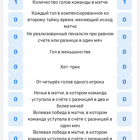
1
1
Количество голов команды в матче
Javi Rodriguez ослабляет давление,
28'
Каждый гол в компенсированное ко
выбив мяч.
0
0
второму тайму время, меняющий исход
матча
Атлетик Бильбао совершает
Не реализованный пенальти при равном
28'
вбрасывание на половине поля
0
0
счёте или разнице в один мяч
противника
0
0
Гол в меньшинстве
Fer Lopez из команды Сельта
28'
перехватывает навес, направленный
0
0
Хет-трик
в сторону штрафной.
Судья сигнализирует, что Иньиго
0
0
От четырёх голов одного игрока
Руис де Галаррета из команды Сельта
28'
Ничья в матче, в котором команда
поставил подножку. Пострадал
0
0
уступала в счёте с разницей в два и
Ферран Хутгла
более мячей
Волевая победа в матче, в котором
Иньиго Руис де Галаррета выполняет
0
0
команда уступала в счёте с разницей в
29'
отбор и завладевает мячом для своей
один мяч
команды.
Волевая победа в матче, в котором
0
0
команда уступала в счёте с разницей в
Атлетик Бильбао пытается что-то