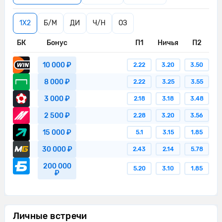
игроков лежит на поле.
13'
Матч возобновлен
1X2
Б/М
ДИ
Ч/Н
ОЗ
Ионуц Андрей Раду из команды
БК
Бонус
П1
Ничья
П2
13'
Сельта перехватывает навес,
направленный в сторону штрафной.
10 000 ₽
2.22
3.20
3.50
8 000 ₽
Атлетик Бильбао пытается что-то
2.22
3.25
3.55
13'
создать.
3 000 ₽
2.18
3.18
3.48
Ферран Хутгла ослабляет давление,
2 500 ₽
2.28
3.20
3.56
13'
выбив мяч.
15 000 ₽
5.1
3.15
1.85
Атлетик Бильбао пытается что-то
14'
30 000 ₽
2.43
2.14
5.78
создать.
200 000
5.20
3.10
1.85
Иньяки Уильямс выиграл воздушное
₽
14'
противоборство у Маркос Алонсо.
Атлетик Бильбао пытается что-то
14'
создать.
Личные встречи