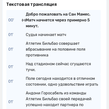
Текстовая трансляция
Добро пожаловать на Сан Мамес.
00'
Матч начнется через примерно 5
минут.
01'
Судья начинает матч
Атлетик Бильбао совершает
01'
вбрасывание на половине поля
противника
Над стадионом сейчас сгущаются
01'
тучи.
Поле сегодня находится в отличном
01'
состоянии, одно удовольствие играть
Андони Горосабель из команды
Атлетик Бильбао своей передачей
01'
успешно находит партнера по