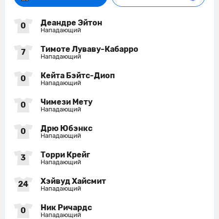
Деандре Эйтон
0
Нападающий
Тимоте Луваву-Кабарро
7
Нападающий
Кейта Бэйтс-Диоп
0
Нападающий
Чимези Мету
0
Нападающий
Дрю Юбэнкс
0
Нападающий
Торри Крейг
3
Нападающий
Хэйвуд Хайсмит
24
Нападающий
Ник Ричардс
0
Нападающий