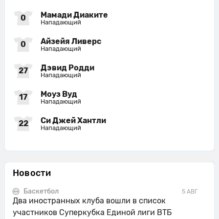
Мамади Диаките
0
Нападающий
Айзейя Ливерс
0
Нападающий
Дэвид Родди
27
Нападающий
Моуз Вуд
17
Нападающий
Си Джей Хантли
22
Нападающий
Новости
Баскетбол
5 АВГ
Два иностранных клуба вошли в список
участников Суперкубка Единой лиги ВТБ