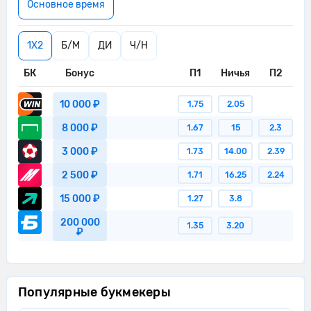
Основное время
1X2
Б/М
ДИ
Ч/Н
БК
Бонус
П1
Ничья
П2
10 000 ₽
1.75
2.05
8 000 ₽
1.67
15
2.3
3 000 ₽
1.73
14.00
2.39
2 500 ₽
1.71
16.25
2.24
15 000 ₽
1.27
3.8
200 000
1.35
3.20
₽
Популярные букмекеры