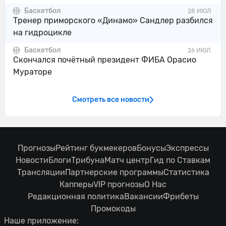
Баскетбол
28 ИЮЛ
Тренер приморского «Динамо» Сандлер разбился
на гидроцикле
Баскетбол
26 ИЮЛ
Скончался почётный президент ФИБА Орасио
Мураторе
Смотреть все новости
Прогнозы
Рейтинг букмекеров
Бонусы
Экспрессы
Новости
Блоги
Трибуна
Матч центр
Гид по Ставкам
Трансляции
Партнерские программы
Статистика
Капперы
VIP прогнозы
О Нас
Редакционная политика
Вакансии
Фрибеты
Промокоды
Наше приложение: