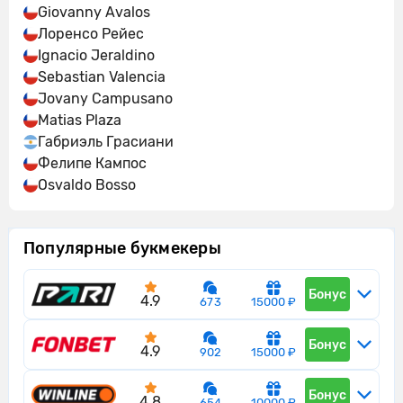
Giovanny Avalos
Лоренсо Рейес
Ignacio Jeraldino
Sebastian Valencia
Jovany Campusano
Matias Plaza
Габриэль Грасиани
Фелипе Кампос
Osvaldo Bosso
Популярные букмекеры
Бонус
4.9
673
15000 ₽
Бонус
4.9
902
15000 ₽
Бонус
4.8
654
10000 ₽