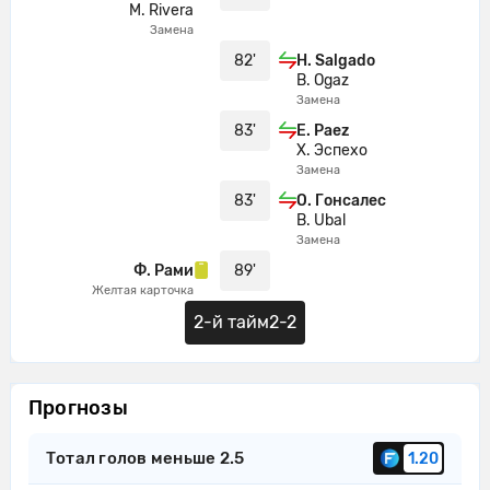
M. Rivera
Замена
82'
H. Salgado
B. Ogaz
Замена
83'
E. Paez
Х. Эспехо
Замена
83'
О. Гонсалес
B. Ubal
Замена
Ф. Рами
89'
Желтая карточка
2-й тайм
2-2
Прогнозы
Тотал голов меньше 2.5
1.20