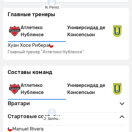
N. Perez
Главные тренеры
Атлетико
Универсидад де
Нубленсе
Консепсьон
Хуан Хосе Рибера
Главный тренер “Атлетико Нубленсе”
Составы команд
Атлетико
Универсидад де
Нубленсе
Консепсьон
Вратари
Стартовые составы
J. Sanhueza
Manuel Rivera