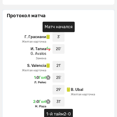
Протокол матча
Матч начался
Г. Грасиани
3'
Желтая карточка
И. Тапиа
20'
G. Avalos
Замена
S. Valencia
21'
Желтая карточка
1
:
0
Гол!
25'
Л. Рейес
29'
B. Ubal
Желтая карточка
2
:
0
Гол!
31'
M. Plaza
1-й тайм
2-0