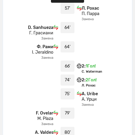
57'
Л. Рохас
П. Парра
Замена
D. Sanhueza
64'
Г. Грасиани
Замена
Ф. Рами
64'
I. Jeraldino
Замена
66'
2
:
1
Гол!
C. Waterman
74'
2
:
2
Гол!
Л. Рохас
75'
A. Uribe
А. Урци
Замена
F. Ovelar
79'
M. Plaza
Замена
A. Valdes
80'