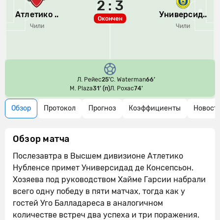
2 : 3
Атлетико ..
Универсид..
Окончен
Чили
Чили
Л. Рейес
25’
C. Waterman
66’
M. Plaza
31’ (п)
Л. Рохас
74’
Обзор
Протокол
Прогноз
Коэффициенты
Новост
Обзор матча
Послезавтра в Высшем дивизионе Атлетико
Нубленсе примет Универсидад де Консепсьон.
Хозяева под руководством Хайме Гарсии набрали
всего одну победу в пяти матчах, тогда как у
гостей Уго Балладареса в аналогичном
количестве встреч два успеха и три поражения.