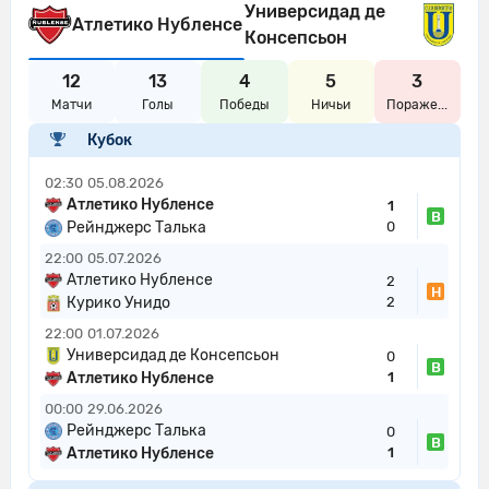
Универсидад де
Атлетико Нубленсе
Консепсьон
12
13
4
5
3
Матчи
Голы
Победы
Ничьи
Пораже...
Кубок
02:30
05.08.2026
Атлетико Нубленсе
1
В
Рейнджерс Талька
0
22:00
05.07.2026
Атлетико Нубленсе
2
Н
Курико Унидо
2
22:00
01.07.2026
Универсидад де Консепсьон
0
В
Атлетико Нубленсе
1
00:00
29.06.2026
Рейнджерс Талька
0
В
Атлетико Нубленсе
1