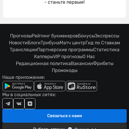
- станьте первым!
Прогнозы
Рейтинг букмекеров
Бонусы
Экспрессы
Новости
Блоги
Трибуна
Матч центр
Гид по Ставкам
Трансляции
Партнерские программы
Статистика
Капперы
VIP прогнозы
О Нас
Редакционная политика
Вакансии
Фрибеты
Промокоды
Наше приложение:
Мы в социальных сетях:
Связаться с нами