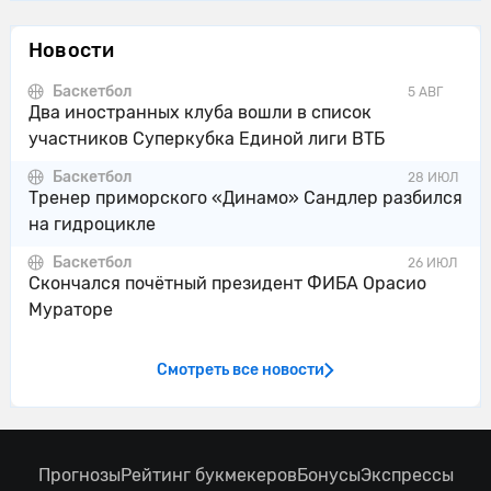
Новости
Баскетбол
5 АВГ
Два иностранных клуба вошли в список
участников Суперкубка Единой лиги ВТБ
Баскетбол
28 ИЮЛ
Тренер приморского «Динамо» Сандлер разбился
на гидроцикле
Баскетбол
26 ИЮЛ
Скончался почётный президент ФИБА Орасио
Мураторе
Смотреть все новости
Прогнозы
Рейтинг букмекеров
Бонусы
Экспрессы