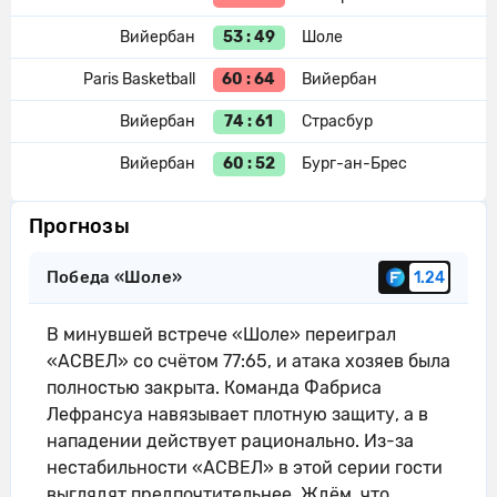
53 : 49
Вийербан
Шоле
60 : 64
Paris Basketball
Вийербан
74 : 61
Вийербан
Страсбур
60 : 52
Вийербан
Бург-ан-Брес
Прогнозы
Победа «Шоле»
1.24
В минувшей встрече «Шоле» переиграл
«АСВЕЛ» со счётом 77:65, и атака хозяев была
полностью закрыта. Команда Фабриса
Лефрансуа навязывает плотную защиту, а в
нападении действует рационально. Из-за
нестабильности «АСВЕЛ» в этой серии гости
выглядят предпочтительнее. Ждём, что