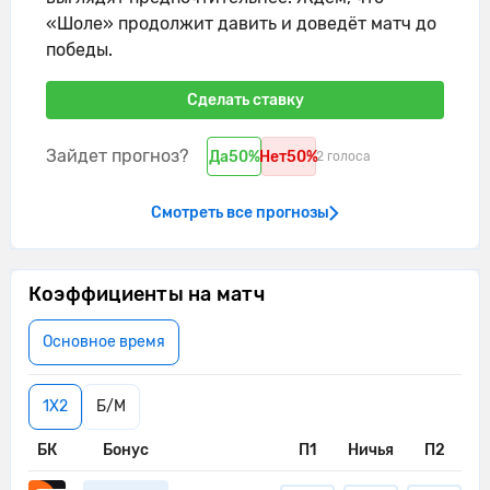
«Шоле» продолжит давить и доведёт матч до
победы.
Сделать ставку
Зайдет прогноз?
Да
50%
Нет
50%
2 голоса
Смотреть все прогнозы
Коэффициенты на матч
Основное время
1X2
Б/М
БК
Бонус
П1
Ничья
П2