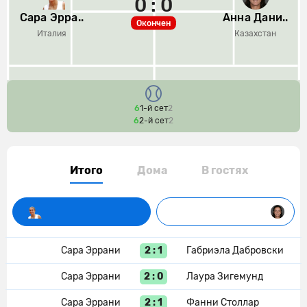
0 : 0
Сара Эрра..
Анна Дани..
Окончен
Италия
Казахстан
6
1-й сет
2
6
2-й сет
2
Итого
Дома
В гостях
2 : 1
Сара Эррани
Габриэла Дабровски
2 : 0
Сара Эррани
Лаура Зигемунд
2 : 1
Сара Эррани
Фанни Столлар