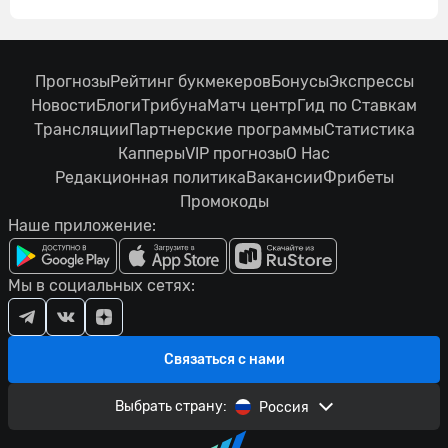
Прогнозы
Рейтинг букмекеров
Бонусы
Экспрессы
Новости
Блоги
Трибуна
Матч центр
Гид по Ставкам
Трансляции
Партнерские программы
Статистика
Капперы
VIP прогнозы
О Нас
Редакционная политика
Вакансии
Фрибеты
Промокоды
Наше приложение:
Мы в социальных сетях:
Связаться с нами
Выбрать страну:
Россия