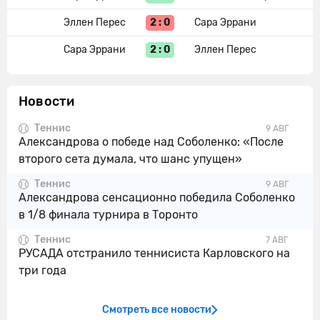
2 : 0
Эллен Перес
Сара Эррани
2 : 0
Сара Эррани
Эллен Перес
Новости
Теннис
9 АВГ
Александрова о победе над Соболенко: «После
второго сета думала, что шанс упущен»
Теннис
9 АВГ
Александрова сенсационно победила Соболенко
в 1/8 финала турнира в Торонто
Теннис
7 АВГ
РУСАДА отстранило теннисиста Карловского на
три года
Смотреть все новости