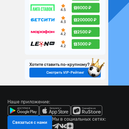
8000 ₽
4.5
200000 ₽
4.3
2500 ₽
4.2
3000 ₽
4.2
Хотите ставить по-крупному?
Смотреть VIP-Рейтинг
Наше приложение:
Мы в социальных сетях:
Связаться с нами