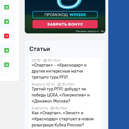
В
В
П
Статьи
В
03:10
Футбол
В
«Спартак» - «Краснодар» и
другие интересные матчи
третьего тура РПЛ
Вчера в 02:57
Футбол
Третий тур РПЛ: добудут ли
победы ЦСКА, «Локомотив» и
«Динамо» Москва?
5 августа
Футбол
Как «Спартак», «Зенит» и
«Краснодар» стартуют в новом
розыгрыше Кубка России?