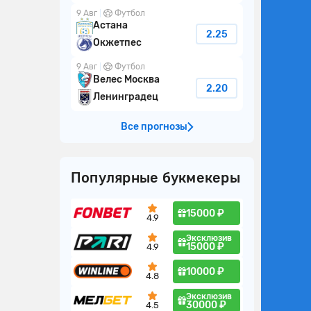
9 Авг
Футбол
Астана
2.25
Окжетпес
9 Авг
Футбол
Велес Москва
2.20
Ленинградец
Все прогнозы
Популярные букмекеры
15000 ₽
4.9
Эксклюзив
15000 ₽
4.9
10000 ₽
4.8
Эксклюзив
30000 ₽
4.5