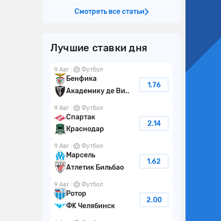
Смотреть все статьи
Лучшие ставки дня
9 Авг
Футбол
Бенфика
1.76
Академику де Ви..
9 Авг
Футбол
Спартак
2.14
Краснодар
9 Авг
Футбол
Марсель
1.62
Атлетик Бильбао
9 Авг
Футбол
Ротор
2.00
ФK Челябинск