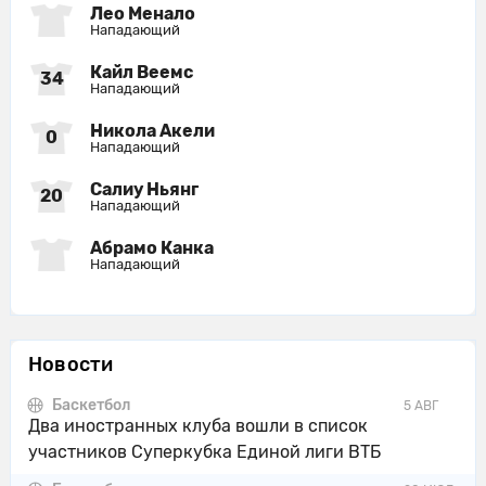
Лео Менало
Нападающий
Кайл Веемс
34
Нападающий
Никола Акели
0
Нападающий
Салиу Ньянг
20
Нападающий
Абрамо Канка
Нападающий
Новости
Баскетбол
5 АВГ
Два иностранных клуба вошли в список
участников Суперкубка Единой лиги ВТБ