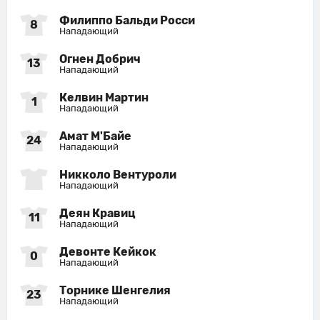
Филиппо Бальди Росси
8
Нападающий
Огнен Добрич
13
Нападающий
Келвин Мартин
1
Нападающий
Амат М'Байе
24
Нападающий
Никколо Вентуроли
Нападающий
Деян Кравиц
11
Нападающий
Девонте Кейкок
0
Нападающий
Торнике Шенгелия
23
Нападающий