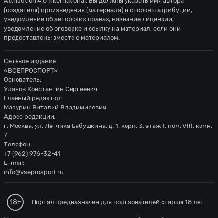
Attribution 4.0 International
. Вы должны указать имя автора
(создателя) произведения (материала) и стороны атрибуции,
уведомление об авторских правах, название лицензии,
уведомление об оговорке и ссылку на материал, если они
предоставлены вместе с материалом.
Сетевое издание
«ВСЕПРОСПОРТ»
Основатель:
Уланов Константин Сергеевич
Главный редактор:
Мазурин Виталий Владимирович
Адрес редакции:
г. Москва, ул. Лётчика Бабушкина, д. 1, корп. 3, этаж 1, пом. VIII, комн.
7
Телефон:
+7 (962) 976-32-41
E-mail:
info@vseprosport.ru
18+
Портал предназначен для пользователей старше 18 лет.