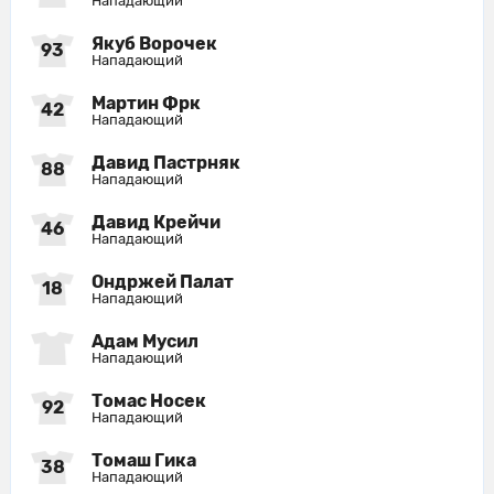
Нападающий
Якуб Ворочек
93
Нападающий
Мартин Фрк
42
Нападающий
Давид Пастрняк
88
Нападающий
Давид Крейчи
46
Нападающий
Ондржей Палат
18
Нападающий
Адам Мусил
Нападающий
Томас Носек
92
Нападающий
Томаш Гика
38
Нападающий