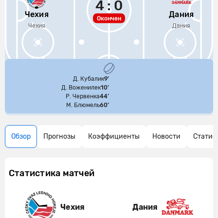
4 : 0
Чехия
Дания
Окончен
Чехия
Дания
Д. Кубалик
9’
Д. Воженилек
10’
Р. Червенка
44’
М. Блюмель
60’
Обзор
Прогнозы
Коэффициенты
Новости
Статис
Статистика матчей
Чехия
Дания