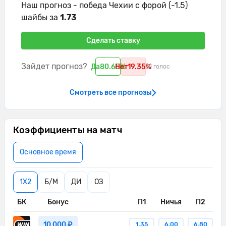
Наш прогноз - победа Чехии с форой (-1.5)
шайбы за
1.73
Сделать ставку
Зайдет прогноз?
Да
80.65%
Нет
19.35%
31 голос
Смотреть все прогнозы
Коэффициенты на матч
Основное время
1X2
Б/М
ДИ
ОЗ
БК
Бонус
П1
Ничья
П2
10 000 ₽
1.35
6.00
6.80