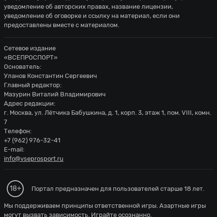
уведомление об авторских правах, название лицензии,
уведомление об оговорке и ссылку на материал, если они
предоставлены вместе с материалом.
Сетевое издание
«ВСЕПРОСПОРТ»
Основатель:
Уланов Константин Сергеевич
Главный редактор:
Мазурин Виталий Владимирович
Адрес редакции:
г. Москва, ул. Лётчика Бабушкина, д. 1, корп. 3, этаж 1, пом. VIII, комн.
7
Телефон:
+7 (962) 976-32-41
E-mail:
info@vseprosport.ru
18+
Портал предназначен для пользователей старше 18 лет.
Мы поддерживаем принципы ответственной игры. Азартные игры
могут вызвать зависимость. Играйте осознанно.