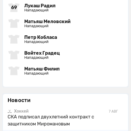
Лукаш Радил
69
Нападающий
Матьяш Меловский
Нападающий
Петр Кобласа
Нападающий
Войтех Градец
Нападающий
Матьяш Филип
Нападающий
Новости
Хоккей
7 АВГ
СКА подписал двухлетний контракт с
защитником Миромановым