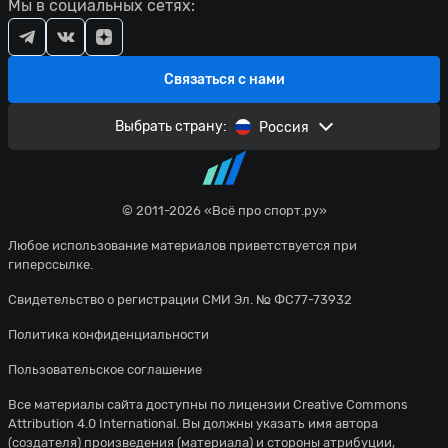
Мы в социальных сетях:
Связаться с нами
Выбрать страну:
Россия
© 2011-2026 «Всё про спорт.ру»
Любое использование материалов приветствуется при
гиперссылке.
Свидетельство о регистрации СМИ Эл. № ФС77-73932
Политика конфиденциальности
Пользовательское соглашение
Все материалы сайта доступны по лицензии
Creative Commons
Attribution 4.0 International
. Вы должны указать имя автора
(создателя) произведения (материала) и стороны атрибуции,