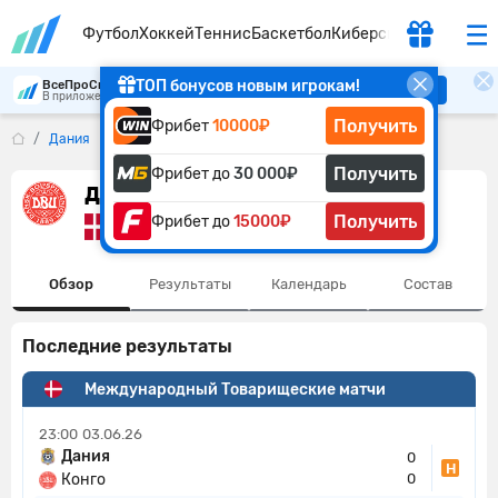
Футбол
Хоккей
Теннис
Баскетбол
Киберспорт
ТОП бонусов новым игрокам!
ВсеПроСпорт
Скачать
В приложении удобнее
Получить
Фрибет
10000₽
Дания
Получить
Фрибет до
30 000₽
Дания
Получить
Фрибет до
15000₽
Дания
Обзор
Результаты
Календарь
Состав
Последние результаты
Международный Товарищеские матчи
23:00
03.06.26
Дания
0
Н
Конго
0