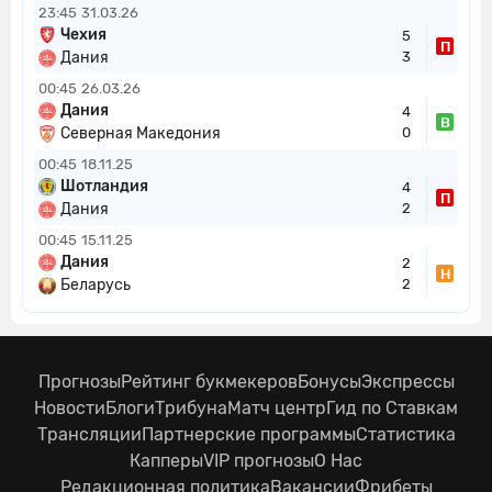
23:45
31.03.26
Чехия
5
П
Дания
3
00:45
26.03.26
Дания
4
В
Северная Македония
0
00:45
18.11.25
Шотландия
4
П
Дания
2
00:45
15.11.25
Дания
2
Н
Беларусь
2
Прогнозы
Рейтинг букмекеров
Бонусы
Экспрессы
Новости
Блоги
Трибуна
Матч центр
Гид по Ставкам
Трансляции
Партнерские программы
Статистика
Капперы
VIP прогнозы
О Нас
Редакционная политика
Вакансии
Фрибеты