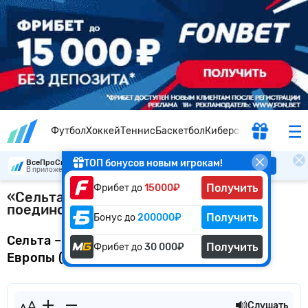
Футбол
Хоккей
Теннис
Баскетбол
Киберспорт
ТОП бонусов новым игрокам!
ВсеПроСпорт
Скачать
В приложении удобнее
Получить
Фрибет до
15000₽
«Сельта» – «Шахтер»: кто выиграет
поединок?
Получить
Бонус до
200000₽
Сельта – Шахтер. Прогноз на матч Лиги
Получить
Фрибет до
30 000₽
Европы (16.02.2017)
Слушать