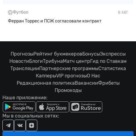
Футбол
8 АВГ
Ферран Торрес и ПСЖ согласовали контракт
Прогнозы
Рейтинг букмекеров
Бонусы
Экспрессы
Новости
Блоги
Трибуна
Матч центр
Гид по Ставкам
Трансляции
Партнерские программы
Статистика
Капперы
VIP прогнозы
О Нас
Редакционная политика
Вакансии
Фрибеты
Промокоды
Наше приложение:
Мы в социальных сетях: