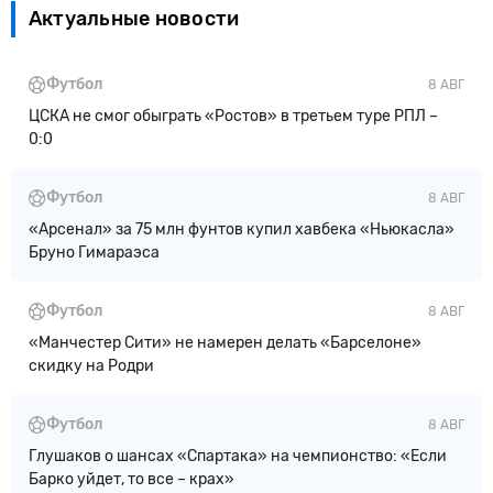
Актуальные новости
Футбол
8 АВГ
ЦСКА не смог обыграть «Ростов» в третьем туре РПЛ –
0:0
Футбол
8 АВГ
«Арсенал» за 75 млн фунтов купил хавбека «Ньюкасла»
Бруно Гимараэса
Футбол
8 АВГ
«Манчестер Сити» не намерен делать «Барселоне»
скидку на Родри
Футбол
8 АВГ
Глушаков о шансах «Спартака» на чемпионство: «Если
Барко уйдет, то все – крах»