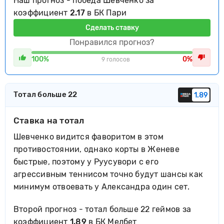
Наш прогноз - победа Шевченко за
коэффициент
2.17
в БК Пари
Сделать ставку
Понравился прогноз?
100%
0%
9 голосов
Тотал больше 22
1.89
Ставка на тотал
Шевченко видится фаворитом в этом
противостоянии, однако корты в Женеве
быстрые, поэтому у Руусувори с его
агрессивным теннисом точно будут шансы как
минимум отвоевать у Александра один сет.
Второй прогноз - тотал больше 22 геймов за
коэффициент
1.89
в БК Мелбет