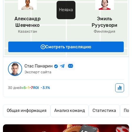
Неявка
Александр
Эмиль
Шевченко
Руусувори
Казахстан
Финляндия
Смотреть трансляцию
Стас Панарин
Эксперт сайта
30 дней
+5
=1
-7
ROI
-3.1%
Общая информация
Анализ команд
Статистика
Поп