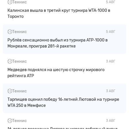
Теннис
5 АВГ
Калинская вышла в третий круг турнира WTA‑1000 в
Торонто
Теннис
5 АВГ
Рублёв сенсационно выбыл из турнира ATP‑1000 в
Монреале, проиграв 281-й ракетке
Теннис
3 АВГ
Медведев поднялся на шестую строчку мирового
рейтинга ATP
Теннис
3 АВГ
Тарпищев оценил победу 16‑летней Лютовой на турнире
WTA 250 в Мемфисе
Теннис
3 АВГ