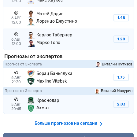
Макс Хаукес
12:00
Матей Додиг
1.48
6 АВГ
Лоренцо Джустино
12:00
Карлос Табернер
1.28
6 АВГ
Марко Топо
12:00
Прогнозы от экспертов
Прогноз от Эксперта
Виталий Кутузов
Борац Баньялука
1.75
6 АВГ
Maxline Vitebsk
21:30
Прогноз от Эксперта
Виталий Мазурин
Краснодар
2.03
5 АВГ
Ахмат
20:45
Больше прогнозов на сегодня
VIP прогноз