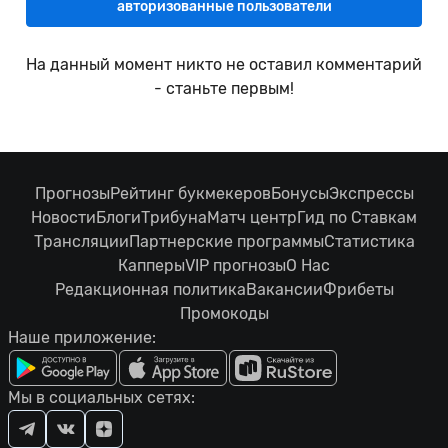
авторизованные пользователи
На данный момент никто не оставил комментарий
- станьте первым!
Прогнозы
Рейтинг букмекеров
Бонусы
Экспрессы
Новости
Блоги
Трибуна
Матч центр
Гид по Ставкам
Трансляции
Партнерские программы
Статистика
Капперы
VIP прогнозы
О Нас
Редакционная политика
Вакансии
Фрибеты
Промокоды
Наше приложение:
Мы в социальных сетях: