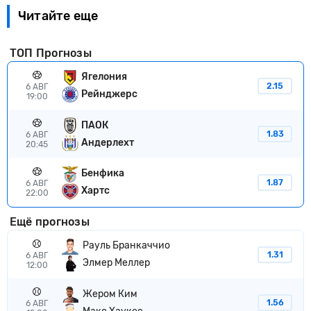
Читайте еще
ТОП Прогнозы
Ягелония
2.15
6 АВГ
Рейнджерс
19:00
ПАОК
1.83
6 АВГ
Андерлехт
20:45
Бенфика
1.87
6 АВГ
Хартс
22:00
Ещё прогнозы
Рауль Бранкаччио
1.31
6 АВГ
Элмер Меллер
12:00
Жером Ким
1.56
6 АВГ