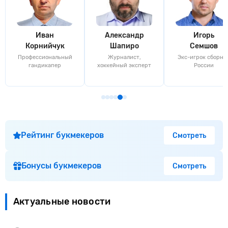
Иван
Александр
Игорь
Корнийчук
Шапиро
Семшов
Профессиональный
Журналист,
Экс-игрок сборно
гандикапер
хоккейный эксперт
России
Рейтинг букмекеров
Смотреть
Бонусы букмекеров
Смотреть
Актуальные новости