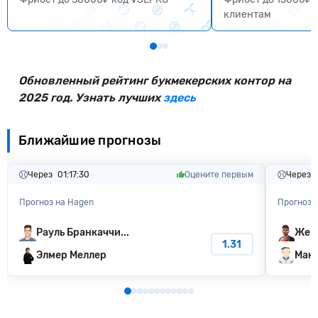
клиентам
Обновленный рейтинг букмекерских контор на
2025 год. Узнать лучших
здесь
Ближайшие прогнозы
Через
01:17:29
Оцените первым
Через
Прогноз на Hagen
Прогноз 
Рауль Бранкаччи...
Жер
1.31
Элмер Меллер
Макс