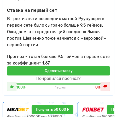
Ставка на первый сет
В трех из пяти последних матчей Руусувори в
первом сете было сыграно больше 9.5 геймов.
Ожидаем, что предстоящий поединок Эмиля
против Шевченко тоже начнется с «верховой»
первой партии.
Прогноз - тотал больше 9.5 геймов в первом сете
за коэффициент
1.67
Сделать ставку
Понравился прогноз?
100%
0%
1 голос
Получить 30 000 ₽
По
Фрибет до 30000₽ код VSEPRO
Фрибет до 15000₽ 