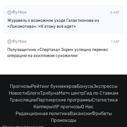
Футбол
8 АВГ
Журавель о возможном уходе Галактионова из
«Локомотива»: «К этому всё идет»
Футбол
7 АВГ
Полузащитник «Спартака» Зорин успешно перенес
операцию на ахилловом сухожилии
Прогнозы
Рейтинг букмекеров
Бонусы
Экспрессы
Новости
Блоги
Трибуна
Матч центр
Гид по Ставкам
Трансляции
Партнерские программы
Статистика
Капперы
VIP прогнозы
О Нас
Редакционная политика
Вакансии
Фрибеты
Промокоды