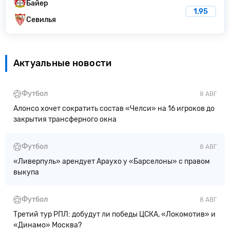
Байер
1.95
Севилья
Актуальные новости
Футбол
8 АВГ
Алонсо хочет сократить состав «Челси» на 16 игроков до
закрытия трансферного окна
Футбол
8 АВГ
«Ливерпуль» арендует Араухо у «Барселоны» с правом
выкупа
Футбол
8 АВГ
Третий тур РПЛ: добудут ли победы ЦСКА, «Локомотив» и
«Динамо» Москва?