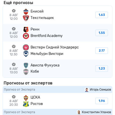
Ещё прогнозы
Енисей
1.63
8 АВГ
Текстильщик
12:00
Ренн
1.55
8 АВГ
Brentford Academy
12:00
Вестерн Сидней Уондерерс
2.17
8 АВГ
Мельбурн Виктори
12:30
Ависпа Фукуока
1.23
8 АВГ
Кобе
13:00
Прогнозы от экспертов
Прогноз от Эксперта
Игорь Семшов
ЦСКА
1.96
8 АВГ
Ростов
20:30
Прогноз от Эксперта
Константин Уланов