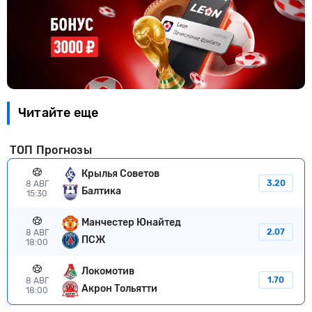
Читайте еще
ТОП Прогнозы
Крылья Советов
3.20
8 АВГ
Балтика
15:30
Манчестер Юнайтед
2.07
8 АВГ
ПСЖ
18:00
Локомотив
1.70
8 АВГ
Акрон Тольятти
18:00