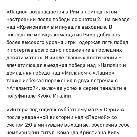
«Лацио» возвращается в Рим в приподнятом
настроении после победы со счетом 2:1 на выезде
над «Кремонезе» в минувшие выходные. В
последние месяцы команда из Рима добилась
более высокого уровня игры, одержав пять побед
и потерпев всего одно поражение в последних
десяти матчах. В числе главных достижений –
впечатляющая выездная победа над «Наполи» и
домашняя победа над «Миланом». «Лацио»
также избежал поражения в двух встречах с
«Аталантой», включая успех в серии пенальти в
полуфинале Кубка Италии.
«Интер» подходит к субботнему матчу Серии А
после уверенной виктории над «Пармой» со
счетом 2:0 в минувшие выходные, обеспечив себе
чемпионский титул. Команда Кристиана Киву