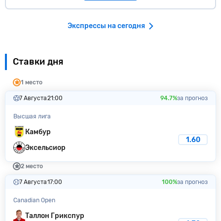
Экспрессы на сегодня
Ставки дня
1 место
7 Августа
21:00
94.7%
за прогноз
Высшая лига
Камбур
1.60
Эксельсиор
2 место
7 Августа
17:00
100%
за прогноз
Canadian Open
Таллон Грикспур