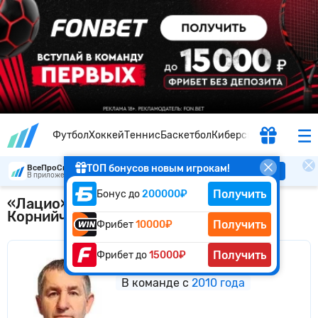
Футбол
Хоккей
Теннис
Баскетбол
Киберспорт
ТОП бонусов новым игрокам!
ВсеПроСпорт
Скачать
В приложении удобнее
Получить
Бонус до
200000₽
«Лацио» — «Интер»: ставка Ивана
Корнийчука
Получить
Фрибет
10000₽
Получить
Фрибет до
15000₽
Иван Корнийчук
В команде с
2010 года