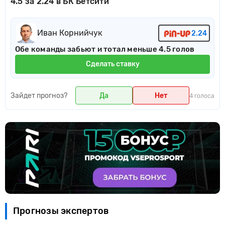
4.5 за 2.24 в БК Бетсити
Иван Корнийчук
2.24
Обе команды забьют и тотал меньше 4.5 голов
Сделать ставку
Зайдет прогноз?
Да
Нет
4 голоса
Прогнозы экспертов