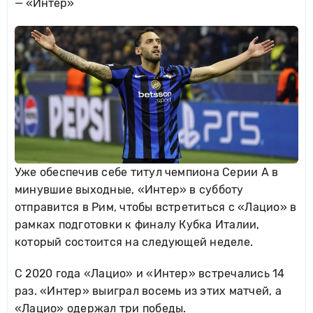
— «Интер»
Уже обеспечив себе титул чемпиона Серии А в
минувшие выходные, «Интер» в субботу
отправится в Рим, чтобы встретиться с «Лацио» в
рамках подготовки к финалу Кубка Италии,
который состоится на следующей неделе.
С 2020 года «Лацио» и «Интер» встречались 14
раз. «Интер» выиграл восемь из этих матчей, а
«Лацио» одержал три победы.