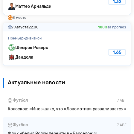
1.32
Маттео Арнальди
3 место
7 Августа
22:00
100%
за прогноз
Премьер-дивизион
Шемрок Роверс
1.65
Дандолк
Актуальные новости
Футбол
7 АВГ
Колосков: «Мне жалко, что «Локомотив» разваливается»
Футбол
7 АВГ
Флик убедил Родри перейти в «Барселону»